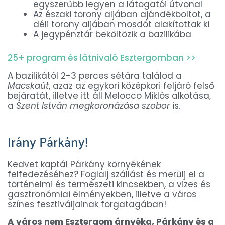
egyszerűbb legyen a látogatói útvonal
Az északi torony aljában ajándékboltot, a
déli torony aljában mosdót alakítottak ki
A jegypénztár beköltözik a bazilikába
25+ program és látnivaló Esztergomban >>
A bazilikától 2-3 perces sétára találod a
Macskaút
, azaz az egykori középkori feljáró felső
bejáratát, illetve itt áll Melocco Miklós alkotása,
a
Szent István megkoronázása szobor
is.
Irány Párkány!
Kedvet kaptál Párkány környékének
felfedezéséhez? Foglalj szállást és merülj el a
történelmi és természeti kincsekben, a vizes és
gasztronómiai élményekben, illetve a város
színes fesztiváljainak forgatagában!
A város nem Esztergom árnyéka, Párkány és a