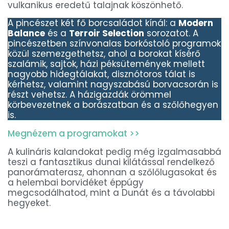
vulkanikus eredetű talajnak köszönhető.
A pincészet két fő borcsaládot kínál: a
Modern
Balance
és a
Terroir Selection
sorozatot. A
pincészetben színvonalas borkóstoló programok
közül szemezgethetsz, ahol a borokat kísérő
szalámik, sajtok, házi péksütemények mellett
nagyobb hidegtálakat, disznótoros tálat is
kérhetsz, valamint nagyszabású borvacsorán is
részt vehetsz. A házigazdák örömmel
körbevezetnek a borászatban és a szőlőhegyen
is.
Megnézem a programokat >>
A kulináris kalandokat pedig még izgalmasabbá
teszi a fantasztikus dunai kilátással rendelkező
panorámaterasz, ahonnan a szőlőlugasokat és
a helembai borvidéket éppúgy
megcsodálhatod, mint a Dunát és a távolabbi
hegyeket.