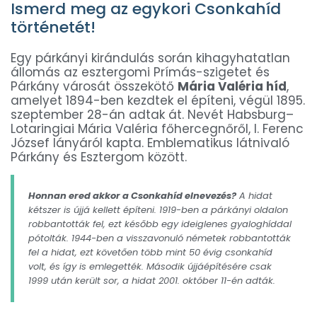
Ismerd meg az egykori Csonkahíd
történetét!
Egy párkányi kirándulás során kihagyhatatlan
állomás az esztergomi Prímás-szigetet és
Párkány városát összekötő
Mária Valéria híd
,
amelyet 1894-ben kezdtek el építeni, végül 1895.
szeptember 28-án adtak át. Nevét Habsburg–
Lotaringiai Mária Valéria főhercegnőről, I. Ferenc
József lányáról kapta. Emblematikus látnivaló
Párkány és Esztergom között.
Honnan ered akkor a Csonkahíd elnevezés?
A hidat
kétszer is újjá kellett építeni. 1919-ben a párkányi oldalon
robbantották fel, ezt később egy ideiglenes gyaloghíddal
pótolták. 1944-ben a visszavonuló németek robbantották
fel a hidat, ezt követően több mint 50 évig csonkahíd
volt, és így is emlegették. Második újjáépítésére csak
1999 után került sor, a hidat 2001. október 11-én adták.