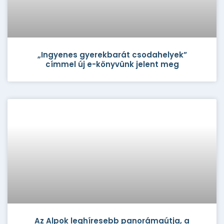
„Ingyenes gyerekbarát csodahelyek”
címmel új e-könyvünk jelent meg
Az Alpok leghíresebb panorámaútja, a