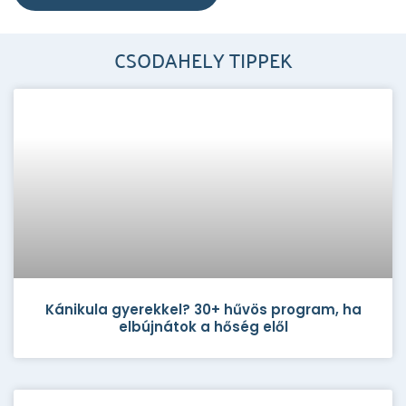
CSODAHELY TIPPEK
Kánikula gyerekkel? 30+ hűvös program, ha
elbújnátok a hőség elől