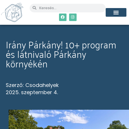
MÉG TÖBB CSO
Irány Párkány! 10+ program
és látnivaló Párkány
környékén
Szerző:
Csodahelyek
2025. szeptember 4.