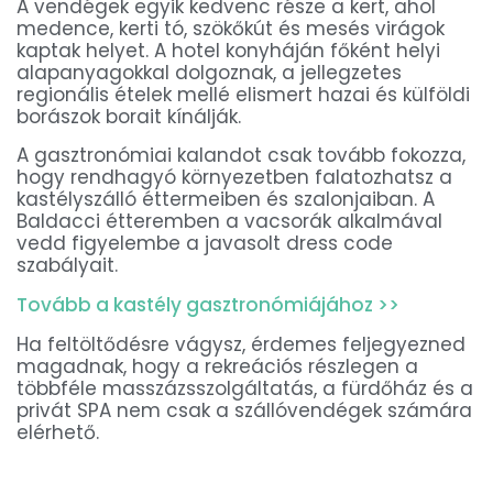
A vendégek egyik kedvenc része a kert, ahol
medence, kerti tó, szökőkút és mesés virágok
kaptak helyet. A hotel konyháján főként helyi
alapanyagokkal dolgoznak, a jellegzetes
regionális ételek mellé elismert hazai és külföldi
borászok borait kínálják.
A gasztronómiai kalandot csak tovább fokozza,
hogy rendhagyó környezetben falatozhatsz a
kastélyszálló éttermeiben és szalonjaiban. A
Baldacci étteremben a vacsorák alkalmával
vedd figyelembe a javasolt dress code
szabályait.
Tovább a kastély gasztronómiájához >>
Ha feltöltődésre vágysz, érdemes feljegyezned
magadnak, hogy a rekreációs részlegen a
többféle masszázsszolgáltatás, a fürdőház és a
privát SPA nem csak a szállóvendégek számára
elérhető.