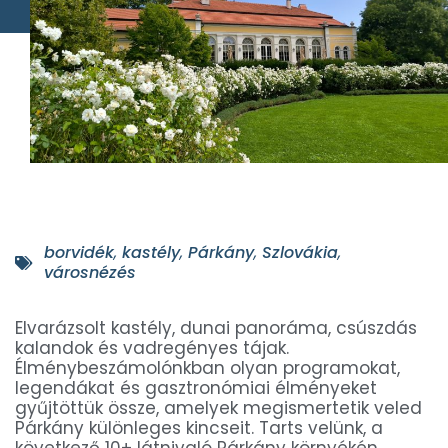
borvidék
,
kastély
,
Párkány
,
Szlovákia
,
városnézés
Elvarázsolt kastély, dunai panoráma, csúszdás
kalandok és vadregényes tájak.
Élménybeszámolónkban olyan programokat,
legendákat és gasztronómiai élményeket
gyűjtöttük össze, amelyek megismertetik veled
Párkány különleges kincseit. Tarts velünk, a