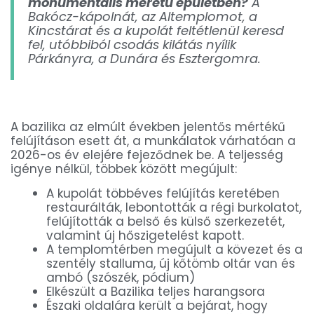
monumentális méretű épületben?
A
Bakócz-kápolnát, az Altemplomot, a
Kincstárat és a kupolát feltétlenül keresd
fel, utóbbiból csodás kilátás nyílik
Párkányra, a Dunára és Esztergomra.
A bazilika az elmúlt években jelentős mértékű
felújításon esett át, a munkálatok várhatóan a
2026-os év elejére fejeződnek be. A teljesség
igénye nélkül, többek között megújult:
A kupolát többéves felújítás keretében
restaurálták, lebontották a régi burkolatot,
felújították a belső és külső szerkezetét,
valamint új hőszigetelést kapott.
A templomtérben megújult a kövezet és a
szentély stalluma, új kőtömb oltár van és
ambó (szószék, pódium)
Elkészült a Bazilika teljes harangsora
Északi oldalára került a bejárat, hogy