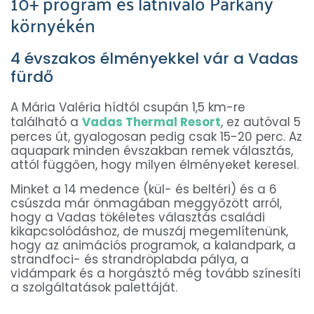
10+ program és látnivaló Párkány
környékén
4 évszakos élményekkel vár a Vadas
fürdő
A Mária Valéria hídtól csupán 1,5 km-re
található a
Vadas Thermal Resort
, ez autóval 5
perces út, gyalogosan pedig csak 15-20 perc. Az
aquapark minden évszakban remek választás,
attól függően, hogy milyen élményeket keresel.
Minket a 14 medence (kül- és beltéri) és a 6
csúszda már önmagában meggyőzött arról,
hogy a Vadas tökéletes választás családi
kikapcsolódáshoz, de muszáj megemlítenünk,
hogy az animációs programok, a kalandpark, a
strandfoci- és strandröplabda pálya, a
vidámpark és a horgásztó még tovább színesíti
a szolgáltatások palettáját.