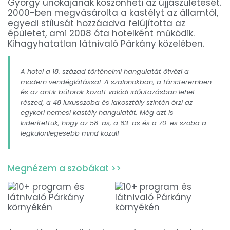
György unokájának köszönheti az újjászületését.
2000-ben megvásárolta a kastélyt az államtól,
egyedi stílusát hozzáadva felújította az
épületet, ami 2008 óta hotelként működik.
Kihagyhatatlan látnivaló Párkány közelében.
A hotel a 18. század történelmi hangulatát ötvözi a
modern vendéglátással. A szalonokban, a táncteremben
és az antik bútorok között valódi időutazásban lehet
részed, a 48 luxusszoba és lakosztály szintén őrzi az
egykori nemesi kastély hangulatát. Még azt is
kiderítettük, hogy az
58-as
, a
63-as
és a
70-es
szoba a
legkülönlegesebb mind közül!
Megnézem a szobákat >>