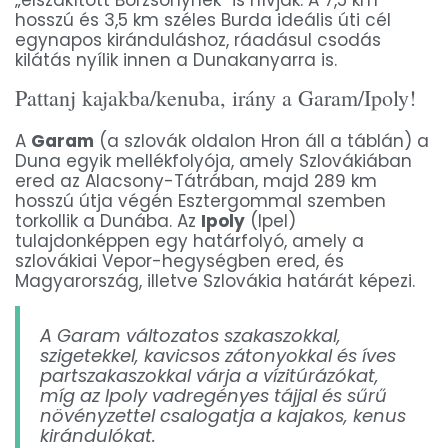
„elszakított Börzsönynek” is hívják. A 7,5 km
hosszú és 3,5 km széles Burda ideális úti cél
egynapos kiránduláshoz, ráadásul csodás
kilátás nyílik innen a Dunakanyarra is.
Pattanj kajakba/kenuba, irány a Garam/Ipoly!
A
Garam
(a szlovák oldalon Hron áll a táblán) a
Duna egyik mellékfolyója, amely Szlovákiában
ered az Alacsony-Tátrában, majd 289 km
hosszú útja végén Esztergommal szemben
torkollik a Dunába. Az
Ipoly
(Ipel)
tulajdonképpen egy határfolyó, amely a
szlovákiai Vepor-hegységben ered, és
Magyarország, illetve Szlovákia határát képezi.
A Garam változatos szakaszokkal,
szigetekkel, kavicsos zátonyokkal és íves
partszakaszokkal várja a vízitúrázókat,
míg az Ipoly vadregényes tájjal és sűrű
növényzettel csalogatja a kajakos, kenus
kirándulókat.