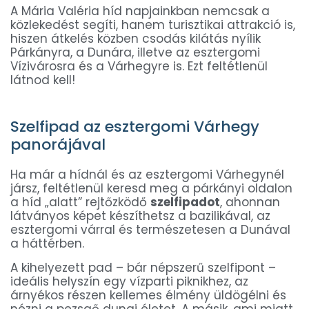
A Mária Valéria híd napjainkban nemcsak a
közlekedést segíti, hanem turisztikai attrakció is,
hiszen átkelés közben csodás kilátás nyílik
Párkányra, a Dunára, illetve az esztergomi
Vízivárosra és a Várhegyre is. Ezt feltétlenül
látnod kell!
Szelfipad az esztergomi Várhegy
panorájával
Ha már a hídnál és az esztergomi Várhegynél
jársz, feltétlenül keresd meg a párkányi oldalon
a híd „alatt” rejtőzködő
szelfipadot
, ahonnan
látványos képet készíthetsz a bazilikával, az
esztergomi várral és természetesen a Dunával
a háttérben.
A kihelyezett pad – bár népszerű szelfipont –
ideális helyszín egy vízparti piknikhez, az
árnyékos részen kellemes élmény üldögélni és