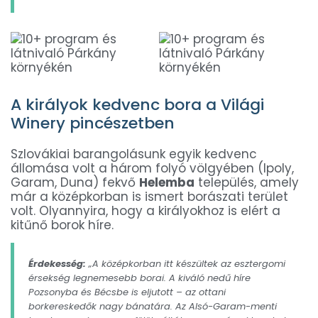
A királyok kedvenc bora a Világi
Winery pincészetben
Szlovákiai barangolásunk egyik kedvenc
állomása volt a három folyó völgyében (Ipoly,
Garam, Duna) fekvő
Helemba
település, amely
már a középkorban is ismert borászati terület
volt. Olyannyira, hogy a királyokhoz is elért a
kitűnő borok híre.
Érdekesség:
„A középkorban itt készültek az esztergomi
érsekség legnemesebb borai. A kiváló nedű híre
Pozsonyba és Bécsbe is eljutott – az ottani
borkereskedők nagy bánatára. Az Alsó-Garam-menti