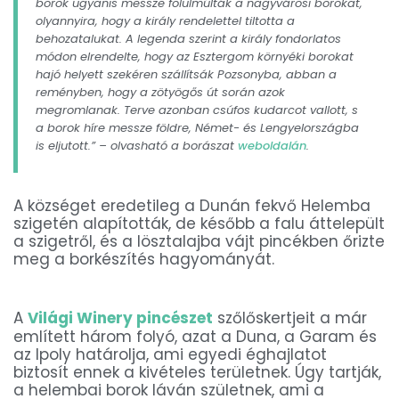
borok ugyanis messze fölülmúlták a nagyvárosi borokat,
olyannyira, hogy a király rendelettel tiltotta a
behozatalukat. A legenda szerint a király fondorlatos
módon elrendelte, hogy az Esztergom környéki borokat
hajó helyett szekéren szállítsák Pozsonyba, abban a
reményben, hogy a zötyögős út során azok
megromlanak. Terve azonban csúfos kudarcot vallott, s
a borok híre messze földre, Német- és Lengyelországba
is eljutott.” – olvasható a borászat
weboldalán
.
A községet eredetileg a Dunán fekvő Helemba
szigetén alapították, de később a falu áttelepült
a szigetről, és a lösztalajba vájt pincékben őrizte
meg a borkészítés hagyományát.
A
Világi Winery pincészet
szőlőskertjeit a már
említett három folyó, azat a Duna, a Garam és
az Ipoly határolja, ami egyedi éghajlatot
biztosít ennek a kivételes területnek. Úgy tartják,
a helembai borok láván születnek, ami a