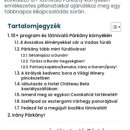
következő 10+ látnivaló Párkány környékén
emlékezetes pillanatokkal ajándékoz meg egy
többnapos kikapcsolódás során.
Tartalomjegyzék
10+ program és látnivaló Párkány környékén
4 évszakos élményekkel vár a Vadas fürdő
Párkány több mint fürdőváros!
Sétahajózz a Dunán!
Túrázz a Burda-hegységben!
Pattanj kajakba/kenuba, irány a Garam/Ipoly!
A királyok kedvenc bora a Világi Winery
pincészetben
Időutazás a Hotel Château Bela
kastélyszállóban
Ismerd meg az egykori Csonkahíd történetét!
Szelfipad az esztergomi Várhegy panorájával
Fedezd fel a megújult bazilika látnivalóit!
Irány Párkány!