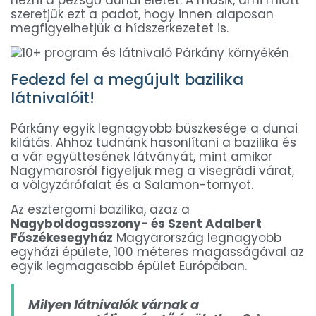
nézni a pezsgő dunai életet. A másik, ami miatt
szeretjük ezt a padot, hogy innen alaposan
megfigyelhetjük a hídszerkezetet is.
Fedezd fel a megújult bazilika
látnivalóit!
Párkány egyik legnagyobb büszkesége a dunai
kilátás. Ahhoz tudnánk hasonlítani a bazilika és
a vár együttesének látványát, mint amikor
Nagymarosról figyeljük meg a visegrádi várat,
a völgyzárófalat és a Salamon-tornyot.
Az esztergomi bazilika, azaz a
Nagyboldogasszony- és Szent Adalbert
Főszékesegyház
Magyarország legnagyobb
egyházi épülete, 100 méteres magasságával az
egyik legmagasabb épület Európában.
Milyen látnivalók várnak a