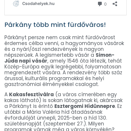
Párkány több mint fürdőváros!
Párkányt persze nem csak mint fürdővárost
érdemes célba venni, a hagyományos vásárok
és a nyári/őszi rendezvények is nagyon
népszerűek. A legismertebb vásár a
Simon-
Júda napi vásár
, amely 1546 óta létezik, tehát
Közép-Európa egyik legrégebbi, folyamatosan
megrendezett vására. A rendezvény több száz
árussal, kulturális programokkal és helyi
gasztronómiai élményekkel csalogat.
A
Kakasfesztiválra
(a város címerében egy
kakas látható) is sokan látogatnak ki, akárcsak
a Párkányt is érintő
Esztergomi Hídünnepre
. Ez
utóbbi a Mária Valéria híd átadásának
évfordulóját ünnepli, 2025-ben a híd 130.
születésnapját (szeptember 27.). Milyen
programok várnak még a város környékén?