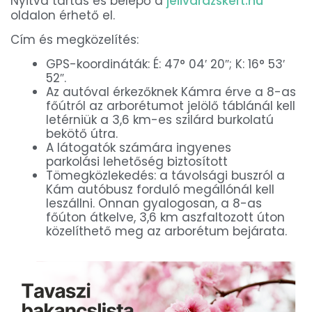
Nyitva tartás és belépő a
jelivarazskert.hu
oldalon érhető el.
Cím és megközelítés:
GPS-koordináták: É: 47° 04′ 20″; K: 16° 53′
52″.
Az autóval érkezőknek Kámra érve a 8-as
főútról az arborétumot jelölő táblánál kell
letérniük a 3,6 km-es szilárd burkolatú
bekötő útra.
A látogatók számára ingyenes
parkolási lehetőség biztosított
Tömegközlekedés: a távolsági buszról a
Kám autóbusz forduló megállónál kell
leszállni. Onnan gyalogosan, a 8-as
főúton átkelve, 3,6 km aszfaltozott úton
közelíthető meg az arborétum bejárata.