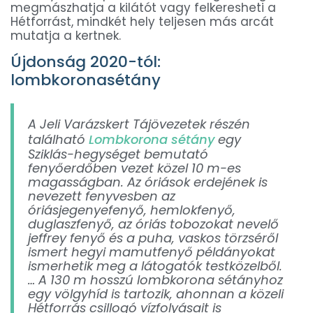
megmászhatja a kilátót vagy felkeresheti a
Hétforrást, mindkét hely teljesen más arcát
mutatja a kertnek.
Újdonság 2020-tól:
lombkoronasétány
A Jeli Varázskert Tájövezetek részén
található
Lombkorona sétány
egy
Sziklás-hegységet bemutató
fenyőerdőben vezet közel 10 m-es
magasságban. Az óriások erdejének is
nevezett fenyvesben az
óriásjegenyefenyő, hemlokfenyő,
duglaszfenyő, az óriás tobozokat nevelő
jeffrey fenyő és a puha, vaskos törzséről
ismert hegyi mamutfenyő példányokat
ismerhetik meg a látogatók testközelből.
… A 130 m hosszú lombkorona sétányhoz
egy völgyhíd is tartozik, ahonnan a közeli
Hétforrás csillogó vízfolyásait is