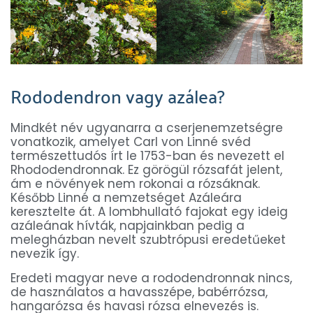
Rododendron vagy azálea?
Mindkét név ugyanarra a cserjenemzetségre
vonatkozik, amelyet Carl von Linné svéd
természettudós írt le 1753-ban és nevezett el
Rhododendronnak. Ez görögül rózsafát jelent,
ám e növények nem rokonai a rózsáknak.
Később Linné a nemzetséget Azáleára
keresztelte át. A lombhullató fajokat egy ideig
azáleának hívták, napjainkban pedig a
melegházban nevelt szubtrópusi eredetűeket
nevezik így.
Eredeti magyar neve a rododendronnak nincs,
de használatos a havasszépe, babérrózsa,
hangarózsa és havasi rózsa elnevezés is.