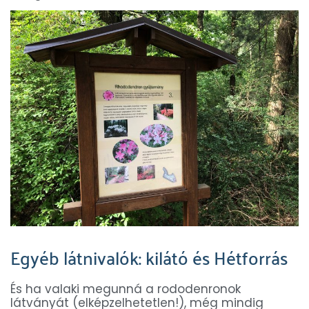
Egyéb látnivalók: kilátó és Hétforrás
És ha valaki megunná a rododenronok
látványát (elképzelhetetlen!), még mindig