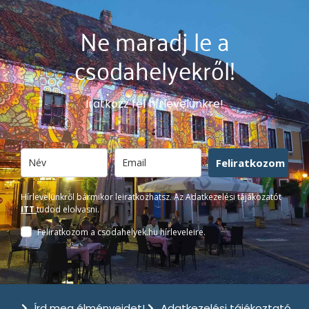
Ne maradj le a
csodahelyekről!
Iratkozz fel hírlevelünkre!
Feliratkozom
Hírlevelünkről bármikor leiratkozhatsz. Az Adatkezelési tájákozatót
ITT
tudod elolvasni.
Feliratkozom a csodahelyek.hu hírleveleire.
Írd meg élményeidet!
Adatkezelési tájékoztató