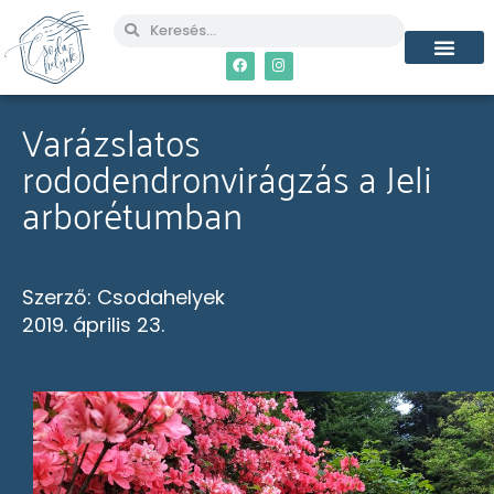
MÉG TÖBB CSO
Varázslatos
rododendronvirágzás a Jeli
arborétumban
Szerző:
Csodahelyek
2019. április 23.