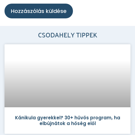
CSODAHELY TIPPEK
Kánikula gyerekkel? 30+ hűvös program, ha
elbújnátok a hőség elől