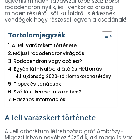
ugyanis minden tavasszal több száz bokor
rododendron nyílik, és ilyenkor az ország
minden részéről, sőt külföldről is érkeznek
vendégek, hogy részesei legyen a csodának!
Tartalomjegyzék
A Jeli varázskert története
Májusi rododendronvirágzás
Rododendron vagy azálea?
Egyéb látnivalók: kilátó és Hétforrás
Újdonság 2020-tól: lombkoronasétány
Tippek és tanácsok
Szállást keresel a közelben?
Hasznos információk
A Jeli varázskert története
A Jeli arborétum létrehozása gróf Ambrózy-
Migazzi István nevéhez fűződik, aki maga is Vas