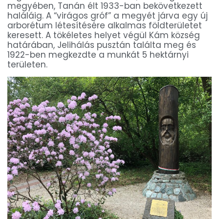
megyében, Tanán élt 1933-ban bekövetkezett
haláláig. A “virágos gróf” a megyét járva egy új
arborétum létesítésére alkalmas földterületet
keresett. A tökéletes helyet végül Kám község
határában, Jelihálás pusztán találta meg és
1922-ben megkezdte a munkát 5 hektárnyi
területen.