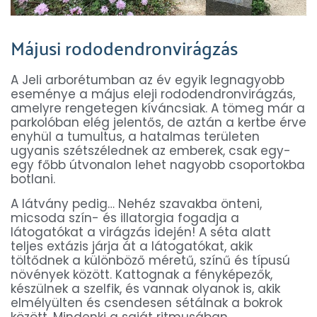
Májusi rododendronvirágzás
A Jeli arborétumban az év egyik legnagyobb
eseménye a május eleji rododendronvirágzás,
amelyre rengetegen kíváncsiak. A tömeg már a
parkolóban elég jelentős, de aztán a kertbe érve
enyhül a tumultus, a hatalmas területen
ugyanis szétszélednek az emberek, csak egy-
egy főbb útvonalon lehet nagyobb csoportokba
botlani.
A látvány pedig… Nehéz szavakba önteni,
micsoda szín- és illatorgia fogadja a
látogatókat a virágzás idején! A séta alatt
teljes extázis járja át a látogatókat, akik
töltődnek a különböző méretű, színű és típusú
növények között. Kattognak a fényképezők,
készülnek a szelfik, és vannak olyanok is, akik
elmélyülten és csendesen sétálnak a bokrok
között. Mindenki a saját ritmusában.