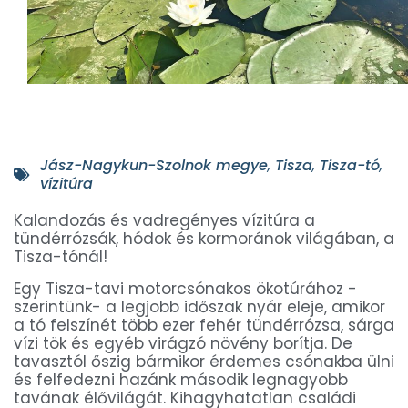
Jász-Nagykun-Szolnok megye
,
Tisza
,
Tisza-tó
,
vízitúra
Kalandozás és vadregényes vízitúra a
tündérrózsák, hódok és kormoránok világában, a
Tisza-tónál!
Egy Tisza-tavi motorcsónakos ökotúrához -
szerintünk- a legjobb időszak nyár eleje, amikor
a tó felszínét több ezer fehér tündérrózsa, sárga
vízi tök és egyéb virágzó növény borítja. De
tavasztól őszig bármikor érdemes csónakba ülni
és felfedezni hazánk második legnagyobb
tavának élővilágát. Kihagyhatatlan családi