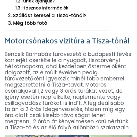
Kinek ajánljuk?
Hasznos információk
Szállást keresel a Tisza-tónál?
Még több fotó
Motorcsónakos vízitúra a Tisza-tónál
Bencsik Barnabás túravezető a budapesti tévés
karrierjét cserélte le a nyugodt, tiszaörvényi
hétköznapokra, ahol kezdetben őstermelőként
dolgozott, az elmúlt években pedig
túravezetőként igyekszik minél több emberrel
megszerettetni a Tisza-tavat. Motoros
csónakjával 1,2 vagy 3 órás túrákat vezet, de
igény esetén napfelkelte, naplemente vagy
csillagvadász túrákat is indít. A legideálisabb
talán a 2 órás idegenvezetés, hiszen míg egy
óra alatt csak kisebb távolságot lehet
megtenni, 2 órán át kényelmesen körülnéztünk
a Tisza-tó és az élő folyó különböző szakaszain.