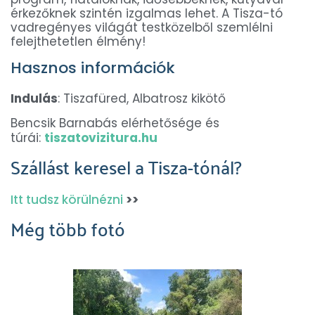
érkezőknek szintén izgalmas lehet. A Tisza-tó
vadregényes világát testközelből szemlélni
felejthetetlen élmény!
Hasznos információk
Indulás
: Tiszafüred, Albatrosz kikötő
Bencsik Barnabás elérhetősége és
túrái:
tiszatovizitura.hu
Szállást keresel a Tisza-tónál?
Itt tudsz körülnézni
>>
Még több fotó