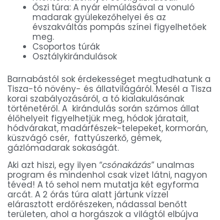
Őszi túra: A nyár elmúlásával a vonuló
madarak gyülekezőhelyei és az
évszakváltás pompás színei figyelhetőek
meg.
Csoportos túrák
Osztálykirándulások
Barnabástól sok érdekességet megtudhatunk a
Tisza-tó növény- és állatvilágáról. Mesél a Tisza
korai szabályozásáról, a tó kialakulásának
történetéről. A kirándulás során számos állat
élőhelyeit figyelhetjük meg, hódok járatait,
hódvárakat, madárfészek-telepeket, kormorán,
küszvágó csér, fattyúszerkő, gémek,
gázlómadarak sokaságát.
Aki azt hiszi, egy ilyen “
csónakázás
” unalmas
program és mindenhol csak vizet látni, nagyon
téved! A tó sehol nem mutatja két egyforma
arcát. A 2 órás túra alatt jártunk vízzel
elárasztott erdőrészeken, nádassal benőtt
területen, ahol a horgászok a világtól elbújva