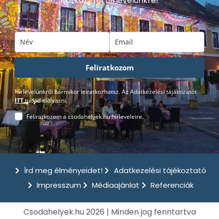
Iratkozz fel hírlevelünkre!
Feliratkozom
Hírlevelünkről bármikor leiratkozhatsz. Az Adatkezelési tájákozatót
ITT
tudod elolvasni.
Feliratkozom a csodahelyek.hu hírleveleire.
Írd meg élményeidet!
Adatkezelési tájékoztató
Impresszum
Médiaajánlat
Referenciák
Csodahelyek.hu 2026 | Minden jog fenntartva