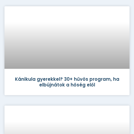
Kánikula gyerekkel? 30+ hűvös program, ha
elbújnátok a hőség elől