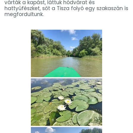
várták a kapást, láttuk hódvárat és
hattyúfészket, sőt a Tisza folyó egy szakaszán is
megfordultunk.