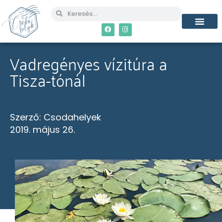
MÉG TÖBB CSO
Vadregényes vízitúra a
Tisza-tónál
Szerző:
Csodahelyek
2019. május 26.