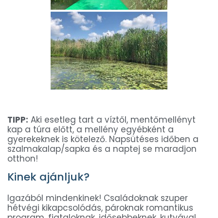
TIPP:
Aki esetleg tart a víztől, mentőmellényt
kap a túra előtt, a mellény egyébként a
gyerekeknek is kötelező. Napsütéses időben a
szalmakalap/sapka és a naptej se maradjon
otthon!
Kinek ajánljuk?
Igazából mindenkinek! Családoknak szuper
hétvégi kikapcsolódás, pároknak romantikus
program, fiataloknak, idősebbeknek, kutyával