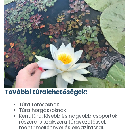
További túralehetőségek:
Túra fotósoknak
Túra horgászoknak
Kenutúra: Kisebb és nagyobb csoportok
részére is szakszerű túravezetéssel,
mentőmellénnyel és eligazítással.