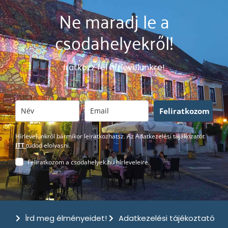
Ne maradj le a
csodahelyekről!
Iratkozz fel hírlevelünkre!
Feliratkozom
Hírlevelünkről bármikor leiratkozhatsz. Az Adatkezelési tájákozatót
ITT
tudod elolvasni.
Feliratkozom a csodahelyek.hu hírleveleire.
Írd meg élményeidet!
Adatkezelési tájékoztató