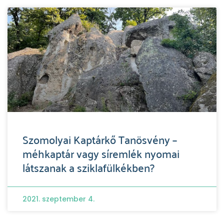
Szomolyai Kaptárkő Tanösvény –
méhkaptár vagy síremlék nyomai
látszanak a sziklafülkékben?
2021. szeptember 4.