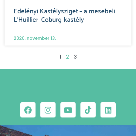
Edelényi Kastélysziget – a mesebeli
L’Huillier–Coburg-kastély
2020. november 13.
1
2
3