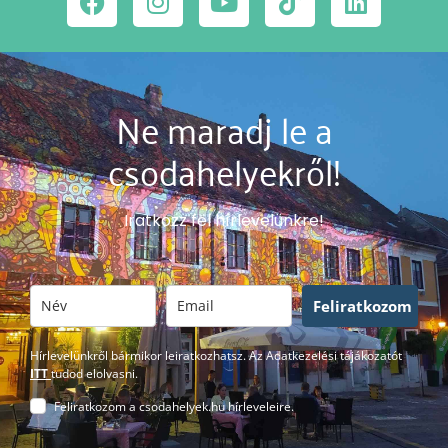
Ne maradj le a
csodahelyekről!
Iratkozz fel hírlevelünkre!
Feliratkozom
Hírlevelünkről bármikor leiratkozhatsz. Az Adatkezelési tájákozatót
ITT
tudod elolvasni.
Feliratkozom a csodahelyek.hu hírleveleire.