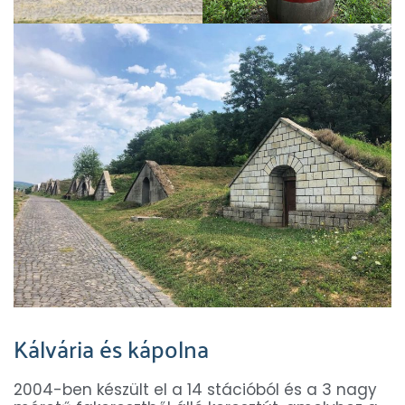
Kálvária és kápolna
2004-ben készült el a 14 stációból és a 3 nagy