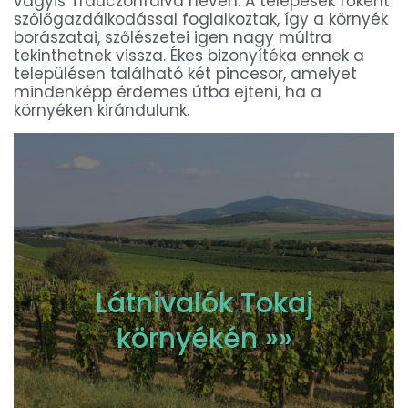
vagyis Trauczonfalva néven. A telepesek főként
szőlőgazdálkodással foglalkoztak, így a környék
borászatai, szőlészetei igen nagy múltra
tekinthetnek vissza. Ékes bizonyítéka ennek a
településen található két pincesor, amelyet
mindenképp érdemes útba ejteni, ha a
környéken kirándulunk.
Látnivalók Tokaj
környékén »»