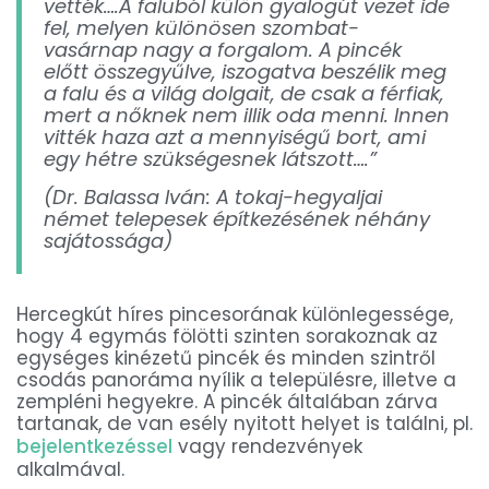
vették….A faluból külön gyalogút vezet ide
fel, melyen különösen szombat-
vasárnap nagy a forgalom. A pincék
előtt összegyűlve, iszogatva beszélik meg
a falu és a világ dolgait, de csak a férfiak,
mert a nőknek nem illik oda menni. Innen
vitték haza azt a mennyiségű bort, ami
egy hétre szükségesnek látszott….”
(Dr. Balassa Iván: A tokaj-hegyaljai
német telepesek építkezésének néhány
sajátossága)
Hercegkút híres pincesorának különlegessége,
hogy 4 egymás fölötti szinten sorakoznak az
egységes kinézetű pincék és minden szintről
csodás panoráma nyílik a településre, illetve a
zempléni hegyekre. A pincék általában zárva
tartanak, de van esély nyitott helyet is találni, pl.
bejelentkezéssel
vagy rendezvények
alkalmával.