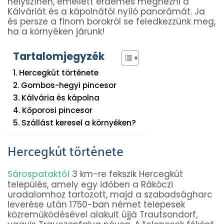
helyszínen, emellett érdemes megnézni a
Kálváriát és a kápolnától nyíló panorámát. Ja
és persze a finom borokról se feledkezzünk meg,
ha a környéken járunk!
Tartalomjegyzék
Hercegkút története
Gombos-hegyi pincesor
Kálvária és kápolna
Kőporosi pincesor
Szállást keresel a környéken?
Hercegkút története
Sárospataktól
3 km-re fekszik Hercegkút
település, amely egy időben a Rákóczi
uradalomhoz tartozott, majd a szabadságharc
leverése után 1750-ban német telepesek
közreműködésével alakult újjá Trautsondorf,