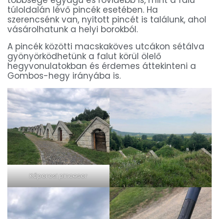
túloldalán lévő pincék esetében. Ha
szerencsénk van, nyitott pincét is találunk, ahol
vásárolhatunk a helyi borokból.
A pincék közötti macskaköves utcákon sétálva
gyönyörködhetünk a falut körül ölelő
hegyvonulatokban és érdemes áttekinteni a
Gombos-hegy irányába is.
Kőporosi pincesor