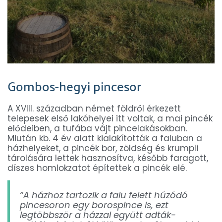
Gombos-hegyi pincesor
A XVIII. században német földről érkezett
telepesek első lakóhelyei itt voltak, a mai pincék
elődeiben, a tufába vájt pincelakásokban.
Miután kb. 4 év alatt kialakították a faluban a
házhelyeket, a pincék bor, zöldség és krumpli
tárolására lettek hasznosítva, később faragott,
díszes homlokzatot építettek a pincék elé.
“A házhoz tartozik a falu felett húzódó
pincesoron egy borospince is, ezt
legtöbbször a házzal együtt adták-