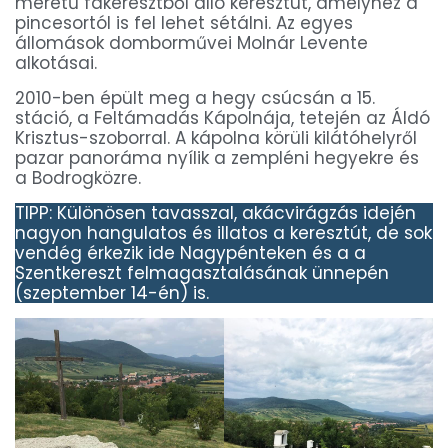
méretű fakeresztből álló keresztút, amelyhez a
pincesortól is fel lehet sétálni. Az egyes
állomások domborművei Molnár Levente
alkotásai.
2010-ben épült meg a hegy csúcsán a 15.
stáció, a Feltámadás Kápolnája, tetején az Áldó
Krisztus-szoborral. A kápolna körüli kilátóhelyről
pazar panoráma nyílik a zempléni hegyekre és
a Bodrogközre.
TIPP: Különösen tavasszal, akácvirágzás idején
nagyon hangulatos és illatos a keresztút, de sok
vendég érkezik ide Nagypénteken és a a
Szentkereszt felmagasztalásának ünnepén
(szeptember 14-én) is.