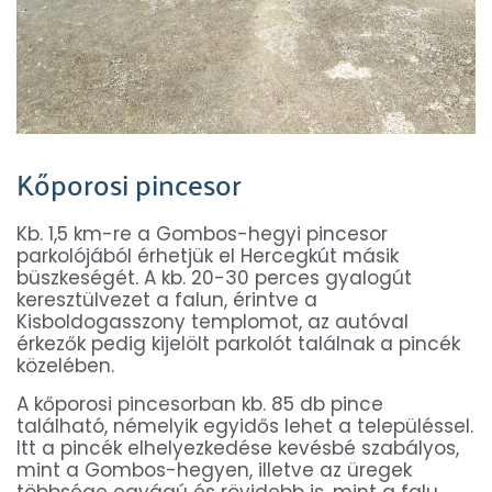
Kőporosi pincesor
Kb. 1,5 km-re a Gombos-hegyi pincesor
parkolójából érhetjük el Hercegkút másik
büszkeségét. A kb. 20-30 perces gyalogút
keresztülvezet a falun, érintve a
Kisboldogasszony templomot, az autóval
érkezők pedig kijelölt parkolót találnak a pincék
közelében.
A kőporosi pincesorban kb. 85 db pince
található, némelyik egyidős lehet a településsel.
Itt a pincék elhelyezkedése kevésbé szabályos,
mint a Gombos-hegyen, illetve az üregek
többsége egyágú és rövidebb is, mint a falu