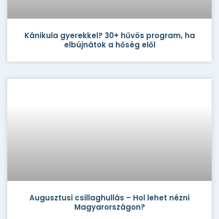
Kánikula gyerekkel? 30+ hűvös program, ha
elbújnátok a hőség elől
Augusztusi csillaghullás – Hol lehet nézni
Magyarországon?