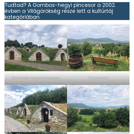
Tudtad? A Gombos-hegyi pincesor a 2002.
évben a Világörökség része lett a kultúrtáj
kategóriában.
Gombos-hegyi pincesor
Panoráma