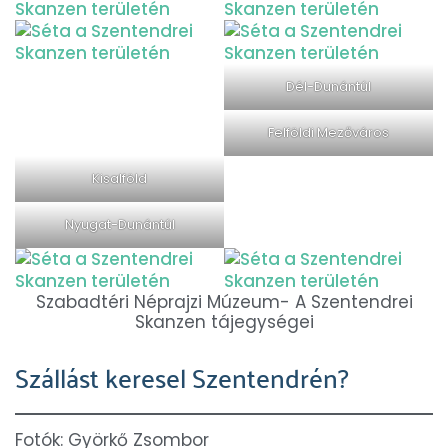
Dél-Dunántúl
Felföldi Mezőváros
Kisalföld
Nyugat-Dunántúl
Szabadtéri Néprajzi Múzeum- A Szentendrei
Skanzen tájegységei
Szállást keresel Szentendrén?
Fotók: Györkő Zsombor