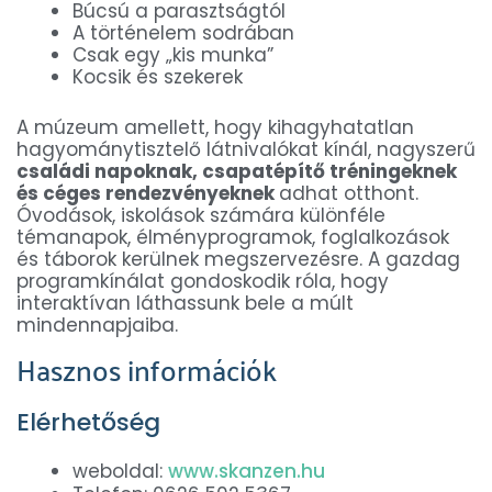
Búcsú a parasztságtól
A történelem sodrában
Csak egy „kis munka”
Kocsik és szekerek
A múzeum amellett, hogy kihagyhatatlan
hagyománytisztelő látnivalókat kínál, nagyszerű
családi napoknak, csapatépítő tréningeknek
és céges rendezvényeknek
adhat otthont.
Óvodások, iskolások számára különféle
témanapok, élményprogramok, foglalkozások
és táborok kerülnek megszervezésre. A gazdag
programkínálat gondoskodik róla, hogy
interaktívan láthassunk bele a múlt
mindennapjaiba.
Hasznos információk
Elérhetőség
weboldal:
www.skanzen.hu