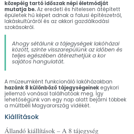
közepéig tartó időszak népi életmódját
mutatja be.
Az eredeti és hitelesen átépített
épületek hű képet adnak a falusi építészetről,
lakáskultúráról és az akkori gazdálkodási
szokásokról.
Ahogy sétálunk a tájegységek lakóházai
között, szinte visszarepülünk az időben és
teljes egészében átérezhetjük a kor
sajátos hangulatát.
A múzeumként funkcionáló lakóházakban
hazánk 8 különböző tájegységeinek
egykori
jellemző vonásai találhatóak meg. Így
lehetőségünk van egy nap alatt bejárni többek
a múltbéli Magyarország vidékét.
Kiállítások
Állandó kiállítások – A 8 tájegység