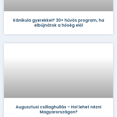
Kánikula gyerekkel? 30+ hűvös program, ha
elbújnátok a hőség elől
Augusztusi csillaghullás – Hol lehet nézni
Magyarországon?