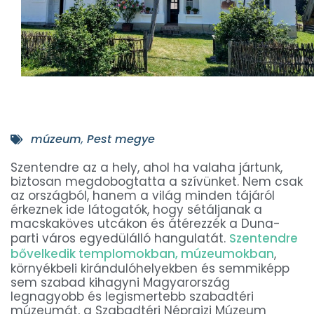
múzeum
,
Pest megye
Szentendre az a hely, ahol ha valaha jártunk,
biztosan megdobogtatta a szívünket. Nem csak
az országból, hanem a világ minden tájáról
érkeznek ide látogatók, hogy sétáljanak a
macskaköves utcákon és átérezzék a Duna-
parti város egyedülálló hangulatát.
Szentendre
bővelkedik templomokban, múzeumokban
,
környékbeli kirándulóhelyekben és semmiképp
sem szabad kihagyni Magyarország
legnagyobb és legismertebb szabadtéri
múzeumát, a Szabadtéri Néprajzi Múzeum