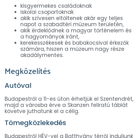
kisgyermekes családoknak
iskolai csoportoknak
akik szívesen eltöltenek akár egy teljes
napot a szabadtéri múzeum területén,
akik érdeklődnek a magyar történelem és
a hagyományok iránt,
kerekesszékesek és babakocsival érkezők
számára, hiszen a múzeum nagy része
akadálymentes.
Megközelítés
Autóval
Budapestről a 11-es úton érhetjük el Szentendrét,
majd a városba érve a Skanzen feliratú táblát
követve juthatunk el a célig.
Tömegközlekedés
Budapestről HÉV-vel a Batthyány térről induljunk