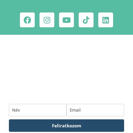
Ne maradj le a
csodahelyekről!
Iratkozz fel hírlevelünkre!
Feliratkozom