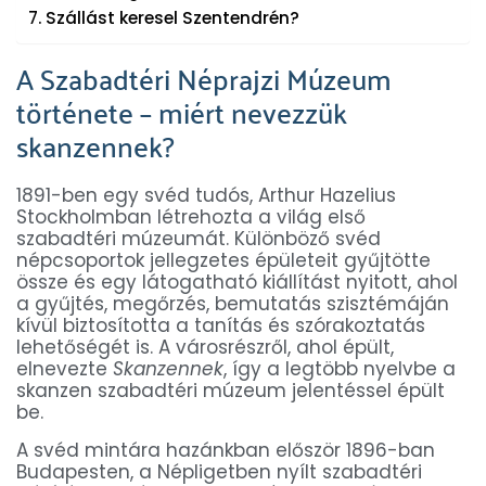
Szállást keresel Szentendrén?
A Szabadtéri Néprajzi Múzeum
története – miért nevezzük
skanzennek?
1891-ben egy svéd tudós, Arthur Hazelius
Stockholmban létrehozta a világ első
szabadtéri múzeumát. Különböző svéd
népcsoportok jellegzetes épületeit gyűjtötte
össze és egy látogatható kiállítást nyitott, ahol
a gyűjtés, megőrzés, bemutatás szisztémáján
kívül biztosította a tanítás és szórakoztatás
lehetőségét is. A városrészről, ahol épült,
elnevezte
Skanzennek
, így a legtöbb nyelvbe a
skanzen szabadtéri múzeum jelentéssel épült
be.
A svéd mintára hazánkban először 1896-ban
Budapesten, a Népligetben nyílt szabadtéri