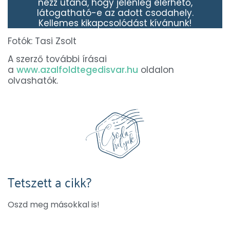
nézz utána, hogy jelenleg elérhető,
látogatható-e az adott csodahely.
Kellemes kikapcsolódást kívánunk!
Fotók: Tasi Zsolt
A szerző további írásai
a
www.azalfoldtegedisvar.hu
oldalon
olvashatók.
Tetszett a cikk?
Oszd meg másokkal is!