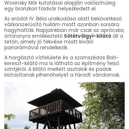
Wosinsky Mór kutatásai alapján valószínűleg
egy bronzkori földvár helyezkedett el.
Az erődöt IV. Béla uralkodása alatt bekövetkező
várkorszerűsítő hullám miatt azonban sorsára
hagyhatták. Napjainkban már csak az aprócska,
őrtoronyra emlékeztető
Sötétvölgyi-kilátó
áll a
tetőn, amely jó fekvése miatt kiváló
panorámával rendelkezik.
A horgásztó vízfelülete és a szomszédos Bati-
kereszt-kilátó ma is látható az építmény felső
szintjéről. A kilátó mellett asztalok és padok
biztosítanak pihenőhelyet a fáradt vándornak.