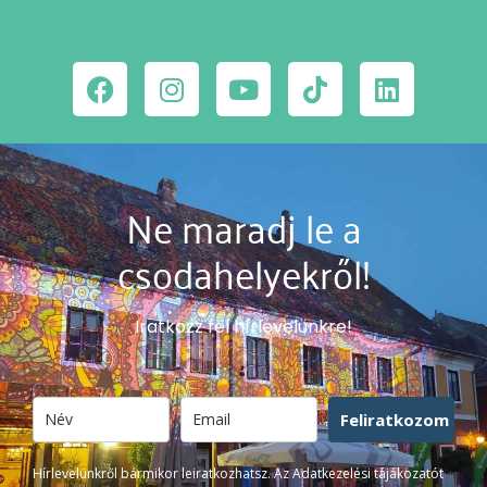
Ne maradj le a
csodahelyekről!
Iratkozz fel hírlevelünkre!
Feliratkozom
Hírlevelünkről bármikor leiratkozhatsz. Az Adatkezelési tájákozatót