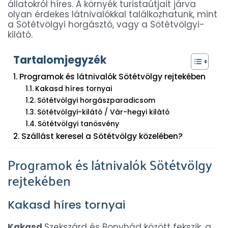
állatokról híres. A környék turistaútjait járva
olyan érdekes látnivalókkal találkozhatunk, mint
a Sötétvölgyi horgásztó, vagy a Sötétvölgyi-
kilátó.
Tartalomjegyzék
Programok és látnivalók Sötétvölgy rejtekében
Kakasd híres tornyai
Sötétvölgyi horgászparadicsom
Sötétvölgyi-kilátó / Vár-hegyi kilátó
Sötétvölgyi tanösvény
Szállást keresel a Sötétvölgy közelében?
Programok és látnivalók Sötétvölgy
rejtekében
Kakasd híres tornyai
Kakasd
Szekszárd és Bonyhád között fekszik, a