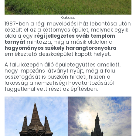
Kakasd
1987-ben a régi művelődési ház lebontása után
készült el az a kéttornyos épület, melynek egyik
oldala egy
régi jellegzetes sváb templom
tornyát
mintázza, míg a másik oldalon a
hagyományos székely harangtoronyokra
emlékeztető deszkaépület kapott helyet.
A falu közepén álló épületegyüttes amellett,
hogy impozáns látványt nyújt, még a falu
összefogását is büszkén hirdeti, hiszen a
lakosság a nemzetiségi hovatartozásától
függetlenül vett részt az építésben.