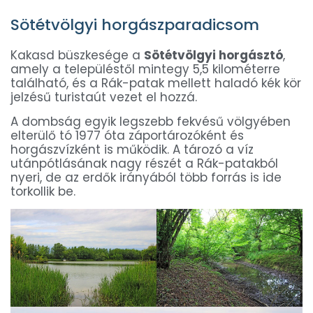
Sötétvölgyi horgászparadicsom
Kakasd büszkesége a
Sötétvölgyi horgásztó
,
amely a településtől mintegy 5,5 kilométerre
található, és a Rák-patak mellett haladó kék kör
jelzésű turistaút vezet el hozzá.
A dombság egyik legszebb fekvésű völgyében
elterülő tó 1977 óta záportározóként és
horgászvízként is működik. A tározó a víz
utánpótlásának nagy részét a Rák-patakból
nyeri, de az erdők irányából több forrás is ide
torkollik be.