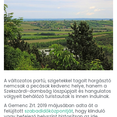
A változatos partú, szigetekkel tagolt horgásztó
nemcsak a pecások kedvenc helye, hanem a
Szekszárdi-dombság löszpúpjait és hangulatos
völgyeit behálózó turistautak is innen indulnak.
A Gemenc Zrt. 2019 májusában adta át a
felújított
szabadidőközpontját
, hogy kiinduló
vagy befejező helyszínt biztosítson az ide