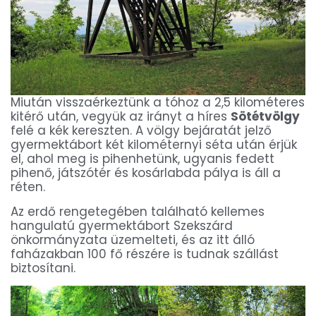
Miután visszaérkeztünk a tóhoz a 2,5 kilométeres
kitérő után, vegyük az irányt a híres
Sötétvölgy
felé a kék kereszten. A völgy bejáratát jelző
gyermektábort két kilométernyi séta után érjük
el, ahol meg is pihenhetünk, ugyanis fedett
pihenő, játszótér és kosárlabda pálya is áll a
réten.
Az erdő rengetegében található kellemes
hangulatú gyermektábort Szekszárd
önkormányzata üzemelteti, és az itt álló
faházakban 100 fő részére is tudnak szállást
biztosítani.