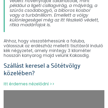
védett növényfajok találhatóak, mint
például a ligeti csillagvirág, a májvirág, a
szúrós csodabogyó, a bíboros kosbor
vagy a turbánliliom. Emellett a völgy
különlegeségei még az itt fészkelő védett,
ritka madárfajok is.
Ahhoz, hogy visszatérhessünk a faluba,
válasszuk az erdészház melletti tisztásról induló
kék négyzetet, amely mintegy 3 kilométer
hosszan kanyarog majd velünk Kakasdig.
Szállást keresel a Sötétvölgy
közelében?
Itt érdemes nézelődni >>