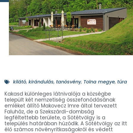
kilátó
,
kirándulás
,
tanösvény
,
Tolna megye
,
túra
Kakasd különleges látnivalója a községbe
települt két nemzetiség összefonódásának
emléket állító Makovecz Imre által tervezett
Faluház, de a Szekszárdi-dombság
legféltettebb területe, a Sötétvölgy is a
település határában húzódik. A Sötétvölgy az itt
élő számos növényritkaságokról és védett