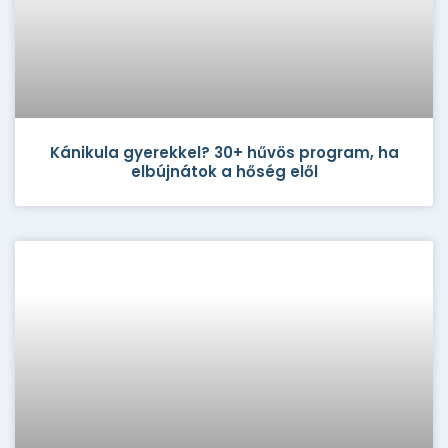
Kánikula gyerekkel? 30+ hűvös program, ha
elbújnátok a hőség elől