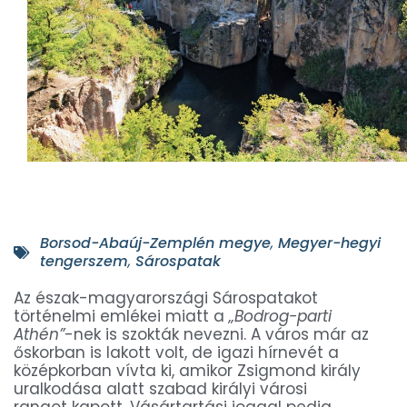
Borsod-Abaúj-Zemplén megye
,
Megyer-hegyi
tengerszem
,
Sárospatak
Az észak-magyarországi Sárospatakot
történelmi emlékei miatt a
„Bodrog-parti
Athén”
-nek is szokták nevezni. A város már az
őskorban is lakott volt, de igazi hírnevét a
középkorban vívta ki, amikor Zsigmond király
uralkodása alatt szabad királyi városi