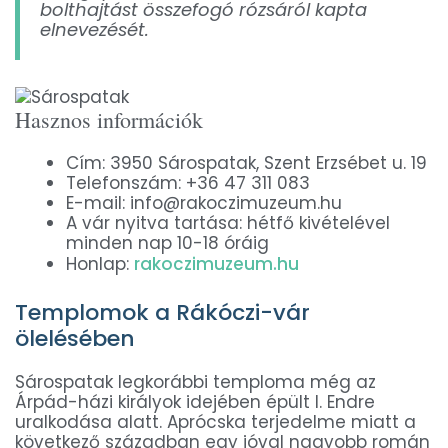
bolthajtást összefogó rózsáról kapta
elnevezését.
Hasznos információk
Cím: 3950 Sárospatak, Szent Erzsébet u. 19
Telefonszám: +36 47 311 083
E-mail: info@rakoczimuzeum.hu
A vár nyitva tartása: hétfő kivételével
minden nap 10-18 óráig
Honlap:
rakoczimuzeum.hu
Templomok a Rákóczi-vár
ölelésében
Sárospatak legkorábbi temploma még az
Árpád-házi királyok idejében épült I. Endre
uralkodása alatt. Aprócska terjedelme miatt a
következő században egy jóval nagyobb román