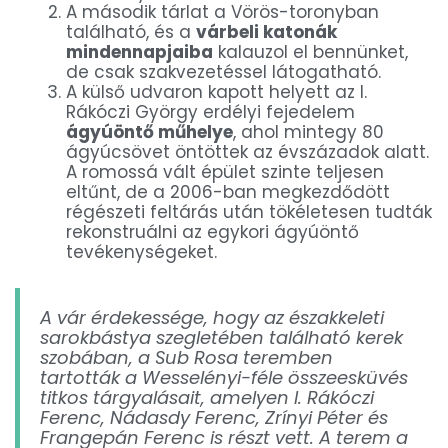
A második tárlat a Vörös-toronyban
található, és a
várbeli katonák
mindennapjaiba
kalauzol el bennünket,
de csak szakvezetéssel látogatható.
A külső udvaron kapott helyett az I.
Rákóczi György erdélyi fejedelem
ágyúöntő műhelye
, ahol mintegy 80
ágyúcsövet öntöttek az évszázadok alatt.
A romossá vált épület szinte teljesen
eltűnt, de a 2006-ban megkezdődött
régészeti feltárás után tökéletesen tudták
rekonstruálni az egykori ágyúöntő
tevékenységeket.
A vár érdekessége, hogy az északkeleti
sarokbástya szegletében található kerek
szobában, a Sub Rosa teremben
tartották a Wesselényi-féle összeesküvés
titkos tárgyalásait, amelyen I. Rákóczi
Ferenc, Nádasdy Ferenc, Zrínyi Péter és
Frangepán Ferenc is részt vett. A terem a