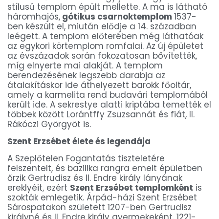
stílusú templom épült mellette. A ma is látható
háromhajós,
gótikus csarnoktemplom
1537-
ben készült el, miután elődje a 14. században
leégett. A templom előterében még láthatóak
az egykori körtemplom romfalai. Az új épületet
az évszázadok során fokozatosan bővítették,
míg elnyerte mai alakját. A templom
berendezésének legszebb darabja az
átalakításkor ide áthelyezett barokk főoltár,
amely a karmelita rend budavári templomából
került ide. A sekrestye alatti kriptába temették el
többek között Lorántffy Zsuzsannát és fiát, II.
Rákóczi Györgyöt is.
Szent Erzsébet élete és legendája
A Szeplőtelen Fogantatás tiszteletére
felszentelt, és bazilika rangra emelt épületben
őrzik Gertrudisz és II. Endre király lányának
ereklyéit, ezért
Szent Erzsébet templomként
is
szokták emlegetik. Árpád-házi Szent Erzsébet
Sárospatakon született 1207-ben Gertrudisz
királyné és II. Endre király gyermekeként. 1221-