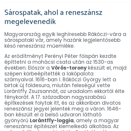
Sárospatak, ahol a reneszánsz
megelevenedik
Magyarország egyik leghíresebb Rákóczi-vára a
sárospataki vár, amely hazánk legjelentősebb
késő reneszánsz műemléke.
Az erődítményt Perényi Péter főispán kezdte
építtetni a mohácsi csata után az 1530-as
években. Először a
Vörös-torony
készült el, majd
szépen körbeépítették a lakópalota
szárnyaival. 1616-ban I. Rákóczi György lett a
birtok új földesura, miután feleségül vette
Lorántffy Zsuzsannát, az uradalom ekkortól élte
fénykorát. A 17. században nagyszabású
építkezések folytak itt, és az akkoriban divatos
reneszánsz jegyei jelentek meg a váron. 1646-
ban készült el a belső udvaron látható
gyönyörű
Lorántffy-loggia
, amely a magyar
reneszánsz építészet kiemelkedő alkotása. Az