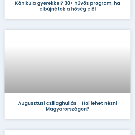
Kánikula gyerekkel? 30+ hűvös program, ha
elbújnátok a hőség elől
Augusztusi csillaghullás – Hol lehet nézni
Magyarországon?