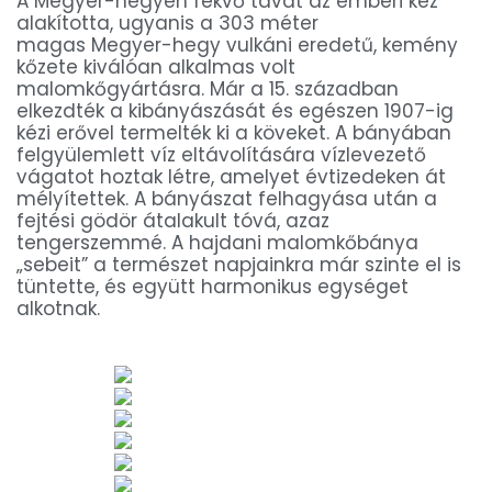
A Megyer-hegyen fekvő tavat az emberi kéz
alakította, ugyanis a 303 méter
magas Megyer-hegy vulkáni eredetű, kemény
kőzete kiválóan alkalmas volt
malomkőgyártásra. Már a 15. században
elkezdték a kibányászását és egészen 1907-ig
kézi erővel termelték ki a köveket. A bányában
felgyülemlett víz eltávolítására vízlevezető
vágatot hoztak létre, amelyet évtizedeken át
mélyítettek. A bányászat felhagyása után a
fejtési gödör átalakult tóvá, azaz
tengerszemmé. A hajdani malomkőbánya
„sebeit” a természet napjainkra már szinte el is
tüntette, és együtt harmonikus egységet
alkotnak.