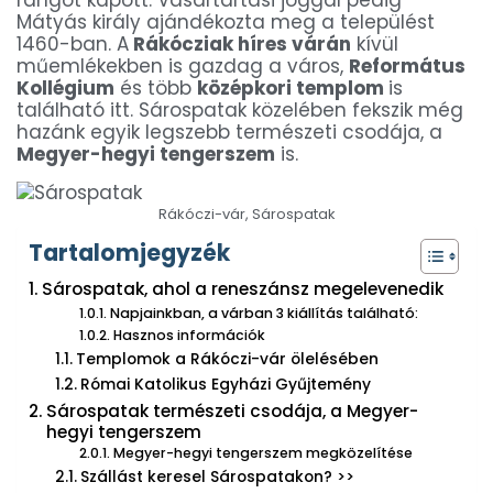
rangot kapott. Vásártartási joggal pedig
Mátyás király ajándékozta meg a települést
1460-ban. A
Rákócziak híres várán
kívül
műemlékekben is gazdag a város,
Református
Kollégium
és több
középkori templom
is
található itt. Sárospatak közelében fekszik még
hazánk egyik legszebb természeti csodája, a
Megyer-hegyi tengerszem
is.
Rákóczi-vár, Sárospatak
Tartalomjegyzék
Sárospatak, ahol a reneszánsz megelevenedik
Napjainkban, a várban 3 kiállítás található:
Hasznos információk
Templomok a Rákóczi-vár ölelésében
Római Katolikus Egyházi Gyűjtemény
Sárospatak természeti csodája, a Megyer-
hegyi tengerszem
Megyer-hegyi tengerszem megközelítése
Szállást keresel Sárospatakon? >>