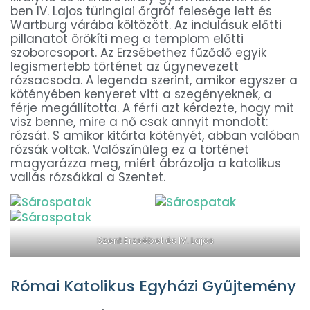
ben IV. Lajos türingiai őrgróf felesége lett és
Wartburg várába költözött. Az indulásuk előtti
pillanatot örökíti meg a templom előtti
szoborcsoport. Az Erzsébethez fűződő egyik
legismertebb történet az úgynevezett
rózsacsoda. A legenda szerint, amikor egyszer a
kötényében kenyeret vitt a szegényeknek, a
férje megállította. A férfi azt kérdezte, hogy mit
visz benne, mire a nő csak annyit mondott:
rózsát. S amikor kitárta kötényét, abban valóban
rózsák voltak. Valószínűleg ez a történet
magyarázza meg, miért ábrázolja a katolikus
vallás rózsákkal a Szentet.
Szent Erzsébet és IV. Lajos
Római Katolikus Egyházi Gyűjtemény