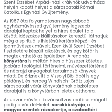
Szent Erzsébet Árpád-házi királynők udvarháza
helyén kapott helyet a sárospataki Római
Katolikus Egyházi Gyűjtemény.
Az 1967 óta folyamatosan nagyobbodó
egyházművészeti gyűjtemény legszebb
darabjai kaptak helyet a híres épület falai
között. Időszakos kiállításokon keresztül láthatjuk
még a spirituális ihletésű kortárs képző- és
iparművészek műveit. Ezen kívül Szent Erzsébet
tiszteletére készült alkotások, és egy kőtár is
megtekinthető az épületben. A rendház
könyvtára
is méltán híres a húszezer kötetes,
jobbára teológiai, történelmi, művészettörténeti
és néprajzi anyagokat tartalmazó könyvek
miatt. De őriznek itt a Vizsolyi Bibliából is egy
példányt, és herceg Windisch-Grätz Lajos
sárospataki várúr könyvtárának díszkötetes
darabjai is a könyvtárban leletek otthonra.
Az udvar művészi kovácsoltvas kerítése mögött
pedig a vár dél-keleti
sarokbástyája
, a
magyar szentek rózsakertje, a szabadtéri