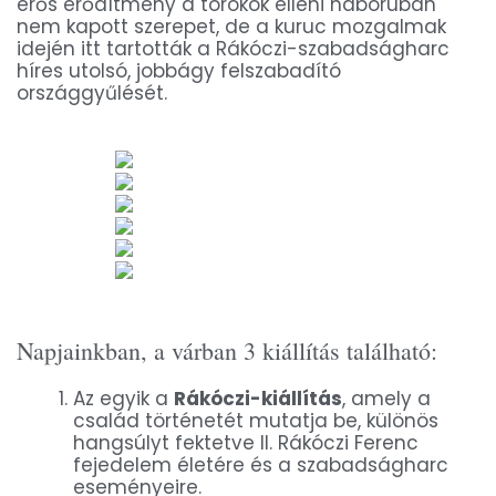
erős erődítmény a törökök elleni háborúban
nem kapott szerepet, de a kuruc mozgalmak
idején itt tartották a Rákóczi-szabadságharc
híres utolsó, jobbágy felszabadító
országgyűlését.
Napjainkban, a várban 3 kiállítás található:
Az egyik a
Rákóczi-kiállítás
, amely a
család történetét mutatja be, különös
hangsúlyt fektetve II. Rákóczi Ferenc
fejedelem életére és a szabadságharc
eseményeire.