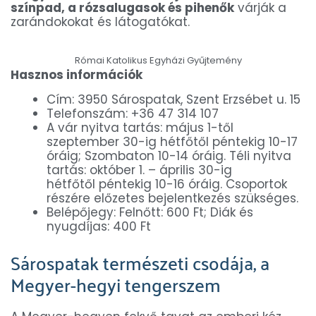
színpad, a rózsalugasok és pihenők
várják a
zarándokokat és látogatókat.
Római Katolikus Egyházi Gyűjtemény
Hasznos információk
Cím: 3950 Sárospatak, Szent Erzsébet u. 15
Telefonszám: +36 47 314 107
A vár nyitva tartás: május 1-től
szeptember 30-ig hétfőtől péntekig 10-17
óráig; Szombaton 10-14 óráig. Téli nyitva
tartás: október 1. – április 30-ig
hétfőtől péntekig 10-16 óráig. Csoportok
részére előzetes bejelentkezés szükséges.
Belépőjegy: Felnőtt: 600 Ft; Diák és
nyugdíjas: 400 Ft
Sárospatak természeti csodája, a
Megyer-hegyi tengerszem