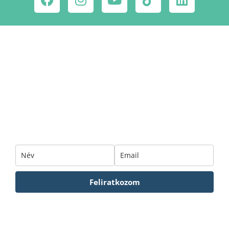
Ne maradj le a
csodahelyekről!
Iratkozz fel hírlevelünkre!
Feliratkozom
Hírlevelünkről bármikor leiratkozhatsz. Az Adatkezelési tájákozatót
ITT
tudod elolvasni.