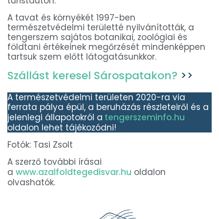
turistaúton.
A tavat és környékét 1997-ben
természetvédelmi területté nyilvánították, a
tengerszem sajátos botanikai, zoológiai és
földtani értékeinek megőrzését mindenképpen
tartsuk szem előtt látogatásunkkor.
Szállást keresel Sárospatakon?
>>
A természetvédelmi területen 2020-ra via
ferrata pálya épül, a beruházás részleteiről és a
jelenlegi állapotokról a
tengerszeminfo.hu
oldalon lehet tájékozódni!
Fotók: Tasi Zsolt
A szerző további írásai
a
www.azalfoldtegedisvar.hu
oldalon
olvashatók.