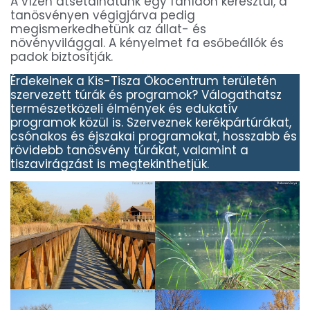
A vízen átsétálhatunk egy fahídon keresztül, a
tanösvényen végigjárva pedig
megismerkedhetünk az állat- és
növényvilággal. A kényelmet fa esőbeállók és
padok biztosítják.
Érdekelnek a Kis-Tisza Ökocentrum területén
szervezett túrák és programok? Válogathatsz
természetközeli élmények és edukatív
programok közül is. Szerveznek kerékpártúrákat,
csónakos és éjszakai programokat, hosszabb és
rövidebb tanösvény túrákat, valamint a
tiszavirágzást is megtekinthetjük.