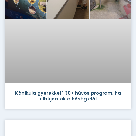
Kánikula gyerekkel? 30+ hűvös program, ha
elbújnátok a hőség elől