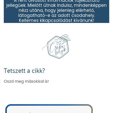
A fent olvasott információk tájékoztató
jellegűek. Mielőtt útnak indulsz, mindenképpen
nézz utána, hogy jelenleg elérhető,
látogatható-e az adott csodahely.
Kellemes kikapcsolódást kívánunk!
Tetszett a cikk?
Oszd meg másokkal is!