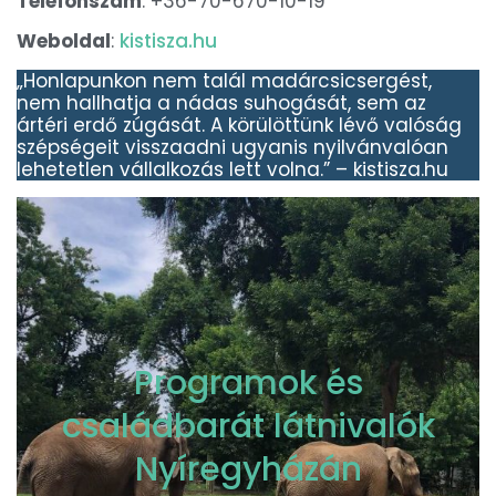
Telefonszám
: +36-70-670-10-19
Weboldal
:
kistisza.hu
„Honlapunkon nem talál madárcsicsergést,
nem hallhatja a nádas suhogását, sem az
ártéri erdő zúgását. A körülöttünk lévő valóság
szépségeit visszaadni ugyanis nyilvánvalóan
lehetetlen vállalkozás lett volna.” – kistisza.hu
Programok és
családbarát látnivalók
Nyíregyházán