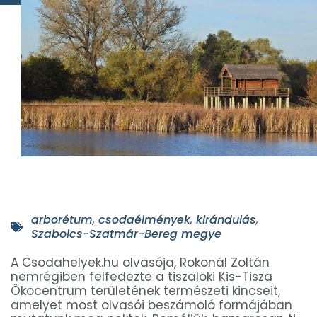
arborétum
,
csodaélmények
,
kirándulás
,
Szabolcs-Szatmár-Bereg megye
A Csodahelyek.hu olvasója, Rokonál Zoltán
nemrégiben felfedezte a tiszalöki Kis-Tisza
Ökocentrum területének természeti kincseit,
amelyet most olvasói beszámoló formájában