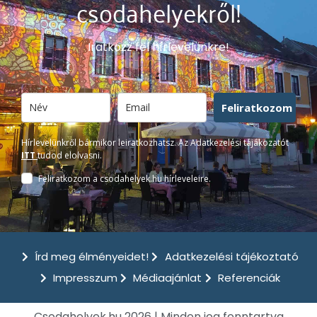
csodahelyekről!
Iratkozz fel hírlevelünkre!
Feliratkozom
Hírlevelünkről bármikor leiratkozhatsz. Az Adatkezelési tájákozatót
ITT
tudod elolvasni.
Feliratkozom a csodahelyek.hu hírleveleire.
Írd meg élményeidet!
Adatkezelési tájékoztató
Impresszum
Médiaajánlat
Referenciák
Csodahelyek.hu 2026 | Minden jog fenntartva