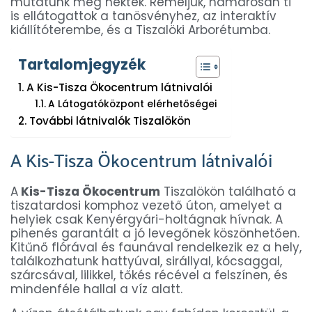
mutatunk meg nektek. Reméljük, hamarosan ti
is ellátogattok a tanösvényhez, az interaktív
kiállítóterembe, és a Tiszalöki Arborétumba.
Tartalomjegyzék
A Kis-Tisza Ökocentrum látnivalói
A Látogatóközpont elérhetőségei
További látnivalók Tiszalökön
A Kis-Tisza Ökocentrum látnivalói
A
Kis-Tisza Ökocentrum
Tiszalökön található a
tiszatardosi komphoz vezető úton, amelyet a
helyiek csak Kenyérgyári-holtágnak hívnak. A
pihenés garantált a jó levegőnek köszönhetően.
Kitűnő flórával és faunával rendelkezik ez a hely,
találkozhatunk hattyúval, sirállyal, kócsaggal,
szárcsával, lilikkel, tőkés récével a felszínen, és
mindenféle hallal a víz alatt.