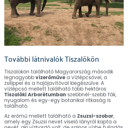
További látnivalók Tiszalökön
Tiszalökön található Magyarország második
legnagyobb
vízerőműve
a vízlépcsővel, a
zsilippel és a hajójavítóval kiegészülve. A
vízlépcső mellett található több hektáros
Tiszalöki Arborétumban
szebbnél-szebb fák,
nyugalom és egy-egy botanikai ritkaság is
található.
Az erőmű mellett található a
Zsuzsi-szobor
,
amely egy Zsuzsi nevet viselő lányról kapta a
nevét, aki vízhordó volt, de sajnos vízbe fulladás