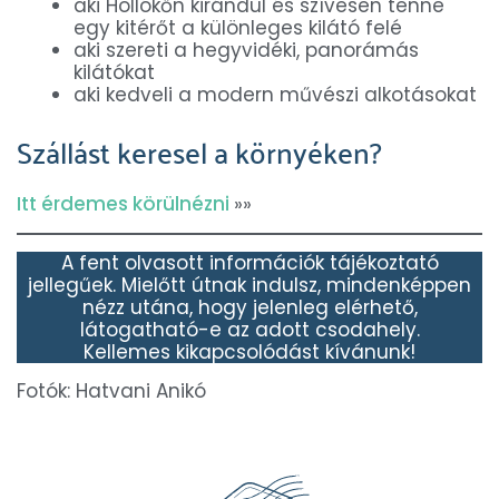
aki Hollókőn kirándul és szívesen tenne
egy kitérőt a különleges kilátó felé
aki szereti a hegyvidéki, panorámás
kilátókat
aki kedveli a modern művészi alkotásokat
Szállást keresel a környéken?
Itt érdemes körülnézni
»»
A fent olvasott információk tájékoztató
jellegűek. Mielőtt útnak indulsz, mindenképpen
nézz utána, hogy jelenleg elérhető,
látogatható-e az adott csodahely.
Kellemes kikapcsolódást kívánunk!
Fotók: Hatvani Anikó