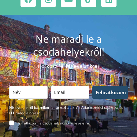
Ne maradj le a
csodahelyekről!
Iratkozz fel hírlevelünkre!
Feliratkozom
Hírlevelünkről bármikor leiratkozhatsz. Az Adatkezelési tájákozatót
ITT
tudod elolvasni.
Feliratkozom a csodahelyek.hu hírleveleire.