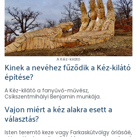
A Kéz-kilátó
Kinek a nevéhez fűződik a Kéz-kilátó
építése?
A Kéz-kilátó a fanyűvő-művész,
Csíkszentmihályi Benjamin munkája.
Vajon miért a kéz alakra esett a
választás?
Isten teremtő keze vagy Farkaskútvölgy óriásáé,