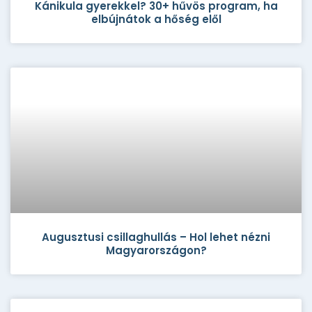
Kánikula gyerekkel? 30+ hűvös program, ha
elbújnátok a hőség elől
Augusztusi csillaghullás – Hol lehet nézni
Magyarországon?