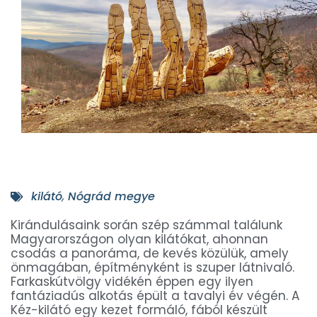
kilátó
,
Nógrád megye
Kirándulásaink során szép számmal találunk
Magyarországon olyan kilátókat, ahonnan
csodás a panoráma, de kevés közülük, amely
önmagában, építményként is szuper látnivaló.
Farkaskútvölgy vidékén éppen egy ilyen
fantáziadús alkotás épült a tavalyi év végén. A
Kéz-kilátó egy kezet formáló, fából készült