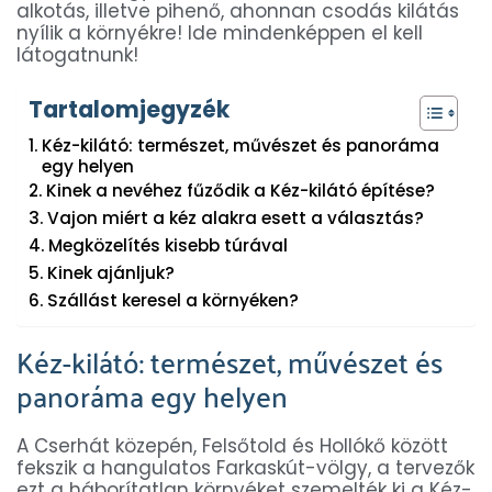
alkotás, illetve pihenő, ahonnan csodás kilátás
nyílik a környékre! Ide mindenképpen el kell
látogatnunk!
Tartalomjegyzék
Kéz-kilátó: természet, művészet és panoráma
egy helyen
Kinek a nevéhez fűződik a Kéz-kilátó építése?
Vajon miért a kéz alakra esett a választás?
Megközelítés kisebb túrával
Kinek ajánljuk?
Szállást keresel a környéken?
Kéz-kilátó: természet, művészet és
panoráma egy helyen
A Cserhát közepén, Felsőtold és Hollókő között
fekszik a hangulatos Farkaskút-völgy, a tervezők
ezt a háborítatlan környéket szemelték ki a Kéz-