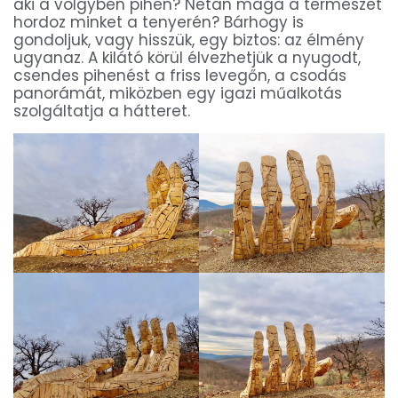
aki a völgyben pihen? Netán maga a természet
hordoz minket a tenyerén? Bárhogy is
gondoljuk, vagy hisszük, egy biztos: az élmény
ugyanaz. A kilátó körül élvezhetjük a nyugodt,
csendes pihenést a friss levegőn, a csodás
panorámát, miközben egy igazi műalkotás
szolgáltatja a hátteret.