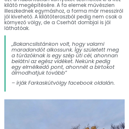
kilátó megépítésére. A fa elemek művészien
illeszkednek egymáshoz, a forma már messziről
jól kivehető. A kilátóteraszból pedig nem csak a
környező völgy, de a Cserhát dombjai is jól
láthatóak.
„Bakancslistánkon volt, hogy valami
maradandót alkossunk. Így született meg
a túrázóknak is egy szép úti cél, ahonnan
belátni az egész vidéket. Nekünk pedig
egy elmélkedő pont, ahonnét a birtokot
álmodhatjuk tovább”
– írják Farkaskútvölgy facebook oldalán.