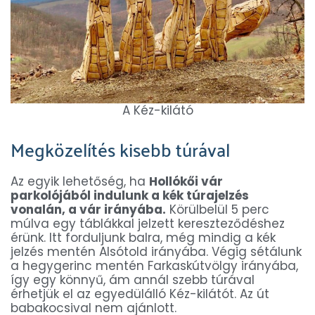
A Kéz-kilátó
Megközelítés kisebb túrával
Az egyik lehetőség, ha
Hollókői vár
parkolójából indulunk a kék túrajelzés
vonalán, a vár irányába.
Körülbelül 5 perc
múlva egy táblákkal jelzett kereszteződéshez
érünk. Itt forduljunk balra, még mindig a kék
jelzés mentén Alsótold irányába. Végig sétálunk
a hegygerinc mentén Farkaskútvölgy irányába,
így egy könnyű, ám annál szebb túrával
érhetjük el az egyedülálló Kéz-kilátót. Az út
babakocsival nem ajánlott.