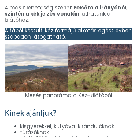
A másik lehetőség szerint
Felsőtold irányából,
szintén a kék jelzés vonalán
juthatunk a
kilátóhoz.
A fából készült, kéz formájú alkotás egész évben
szabadon látogatható.
Mesés panoráma a Kéz-kilátóból
Kinek ajánljuk?
kisgyerekkel, kutyával kirándulóknak
túrázóknak