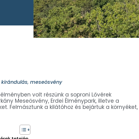
,
kirándulás
,
meseösvény
 élményben volt részünk a soproni Lővérek
orkány Meseösvény, Erdei Élménypark, illetve a
. Felmásztunk a kilátóhoz és bejártuk a környéket,
érek tetején