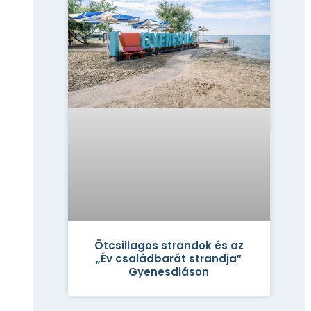
Ötcsillagos strandok és az
„Év családbarát strandja”
Gyenesdiáson