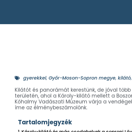
gyerekkel
,
Győr-Moson-Sopron megye
,
kilátó
Kilátót és panorámát kerestünk, de jóval több
területén, ahol a Károly-kilátó mellett a Bosz
Kőhalmy Vadászati Múzeum várja a vendégeket
íme az élménybeszámolónk.
Tartalomjegyzék
Károly-kilátó és más csodahelyek a soproni Lőv