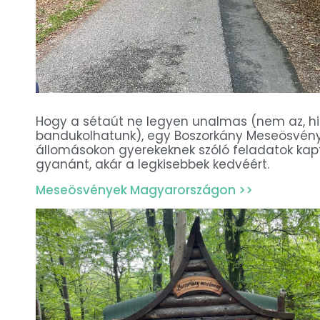
Hogy a sétaút ne legyen unalmas (nem az, hi
bandukolhatunk), egy Boszorkány Meseösvény m
állomásokon gyerekeknek szóló feladatok ka
gyanánt, akár a legkisebbek kedvéért.
Meseösvények Magyarországon >>