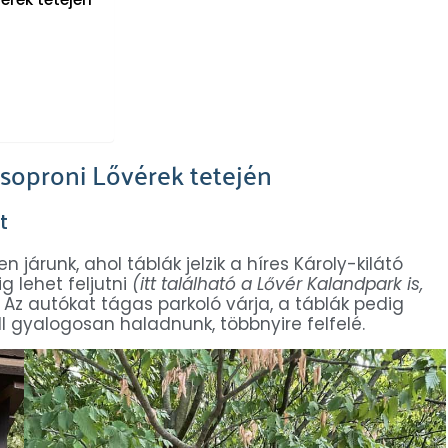
 soproni Lővérek tetején
t
járunk, ahol táblák jelzik a híres Károly-kilátó
g lehet feljutni
(itt található a Lővér Kalandpark is,
Az autókat tágas parkoló várja, a táblák pedig
kell gyalogosan haladnunk, többnyire felfelé.