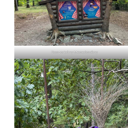
Boszorkány Meseösvény