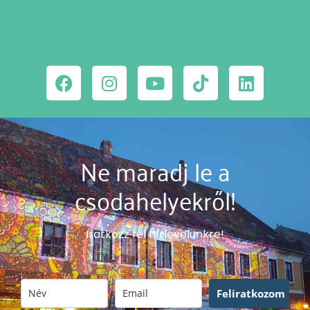
Ne maradj le a
csodahelyekről!
Iratkozz fel hírlevelünkre!
Feliratkozom