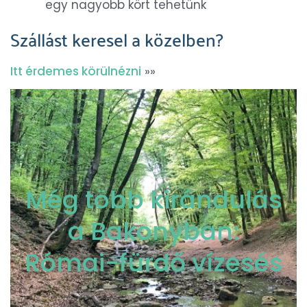
egy nagyobb kört tehetünk
Szállást keresel a közelben?
Itt érdemes körülnézni
»»
Még több kirándulás
a Bakonyban:
Római-fürdő vízesés