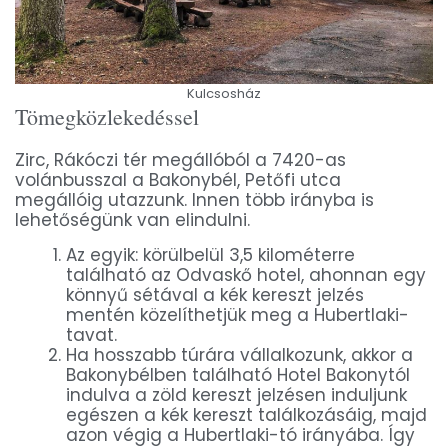
Kulcsosház
Tömegközlekedéssel
Zirc, Rákóczi tér megállóból a 7420-as
volánbusszal a Bakonybél, Petőfi utca
megállóig utazzunk. Innen több irányba is
lehetőségünk van elindulni.
Az egyik: körülbelül 3,5 kilométerre
található az Odvaskő hotel, ahonnan egy
könnyű sétával a kék kereszt jelzés
mentén közelíthetjük meg a Hubertlaki-
tavat.
Ha hosszabb túrára vállalkozunk, akkor a
Bakonybélben található Hotel Bakonytól
indulva a zöld kereszt jelzésen induljunk
egészen a kék kereszt találkozásáig, majd
azon végig a Hubertlaki-tó irányába. Így