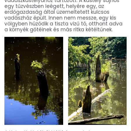
vadászkastélyához tartozott. A kastély sajnos
egy tűzvészben leégett, helyére egy, az
erdőgazdaság által üzemeltetett kulcsos
vadászház épült. Innen nem messze, egy kis
völgyben húzódik a tiszta vizű tó, otthont adva
a környék gőtéinek és más ritka kétéltűnek.