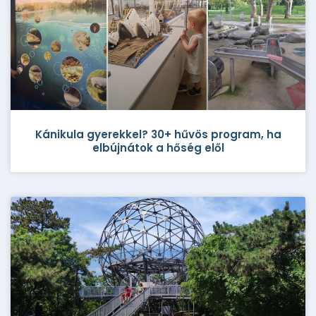
Kánikula gyerekkel? 30+ hűvös program, ha
elbújnátok a hőség elől