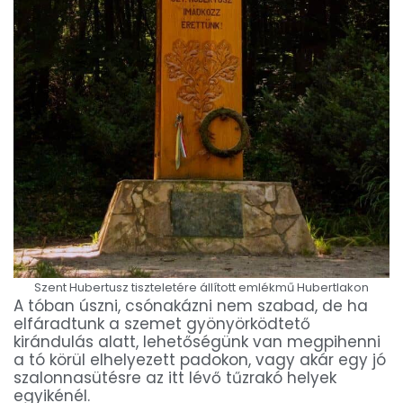
Szent Hubertusz tiszteletére állított emlékmű Hubertlakon
A tóban úszni, csónakázni nem szabad, de ha
elfáradtunk a szemet gyönyörködtető
kirándulás alatt, lehetőségünk van megpihenni
a tó körül elhelyezett padokon, vagy akár egy jó
szalonnasütésre az itt lévő tűzrakó helyek
egyikénél.