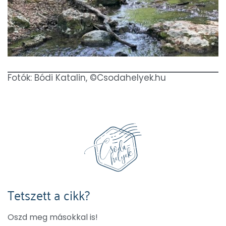
Fotók: Bódi Katalin, ©Csodahelyek.hu
Tetszett a cikk?
Oszd meg másokkal is!