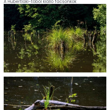
A Hubertlaki-tóból kiálló facsonkok