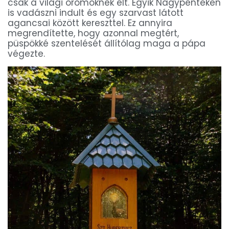
csak a világi örömöknek élt. Egyik Nagypénteken
is vadászni indult és egy szarvast látott
agancsai között kereszttel. Ez annyira
megrendítette, hogy azonnal megtért,
püspökké szentelését állítólag maga a pápa
végezte.