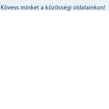
Kövess minket a közösségi oldalainkon!
Csodahelyek a Facebookon
MEGNÉZEM
Csodahelyek az Instagramon