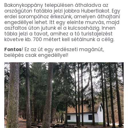
Bakonykoppány településen áthaladva az
országúton fatábla jelzi jobbra Hubertlakot. Egy
erdei sorompóhoz érkezünk, amelyen áthajtani
engedéllyel lehet. Itt egy eleinte murvás, majd
aszfaltos úton jutunk el a kulcsosházig. Innen
tábla jelzi a tavat, amihez a tó turistajelzést
követve kb. 700 métert kell sétálnunk a célig.
Fontos
! Ez az út egy erdészeti magánút,
belépés csak engedéllyel!