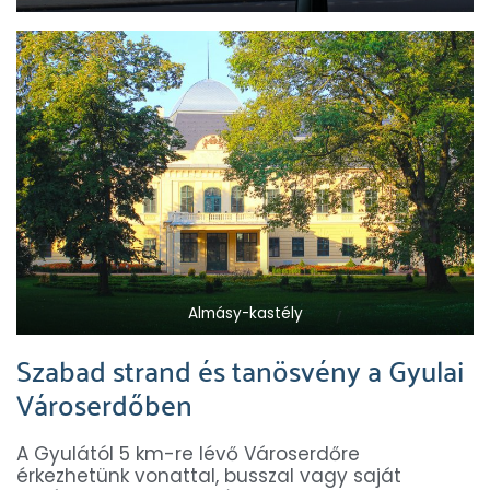
Almásy-kastély
Szabad strand és tanösvény a Gyulai
Városerdőben
A Gyulától 5 km-re lévő Városerdőre
érkezhetünk vonattal, busszal vagy saját