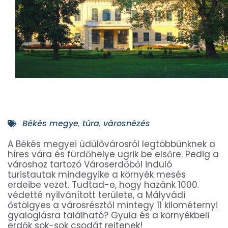
Békés megye
,
túra
,
városnézés
A Békés megyei üdülővárosról legtöbbünknek a
híres vára és fürdőhelye ugrik be elsőre. Pedig a
városhoz tartozó Városerdőből induló
turistautak mindegyike a környék mesés
erdeibe vezet. Tudtad-e, hogy hazánk 1000.
védetté nyilvánított területe, a Mályvádi
őstölgyes a városrésztől mintegy 11 kilométernyi
gyaloglásra található? Gyula és a környékbeli
erdők sok-sok csodát rejtenek!