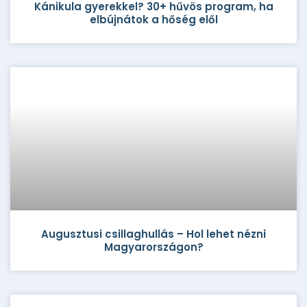
Kánikula gyerekkel? 30+ hűvös program, ha
elbújnátok a hőség elől
Augusztusi csillaghullás – Hol lehet nézni
Magyarországon?