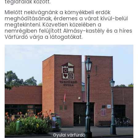
téglafalak között.
Mielőtt nekivágnánk a környékbeli erdők
meghódításának, érdemes a várat kívül-belül
megtekinteni. Közvetlen közelében a
nemrégiben felújított Almásy-kastély és a híres
Várfürdő várja a látogatókat.
Gyulai várfürdő