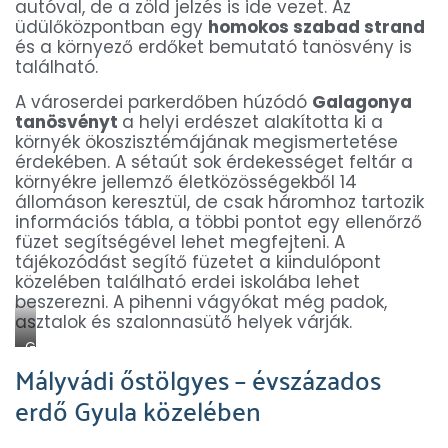
autóval, de a zöld jelzés is ide vezet. Az
üdülőközpontban egy
homokos szabad strand
és a környező erdőket bemutató tanösvény is
található.
A városerdei parkerdőben húzódó
Galagonya
tanösvényt
a helyi erdészet alakította ki a
környék ökoszisztémájának megismertetése
érdekében. A sétaút sok érdekességet feltár a
környékre jellemző életközösségekből 14
állomáson keresztül, de csak háromhoz tartozik
információs tábla, a többi pontot egy ellenőrző
füzet segítségével lehet megfejteni. A
tájékozódást segítő füzetet a kiindulópont
közelében található erdei iskolába lehet
beszerezni. A pihenni vágyókat még padok,
asztalok és szalonnasütő helyek várják.
G
Mályvádi őstölgyes – évszázados
a
l
erdő Gyula közelében
a
g
o