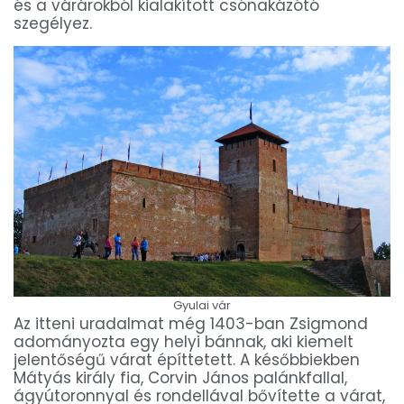
és a várárokból kialakított csónakázótó
szegélyez.
Gyulai vár
Az itteni uradalmat még 1403-ban Zsigmond
adományozta egy helyi bánnak, aki kiemelt
jelentőségű várat építtetett. A későbbiekben
Mátyás király fia, Corvin János palánkfallal,
ágyútoronnyal és rondellával bővítette a várat,