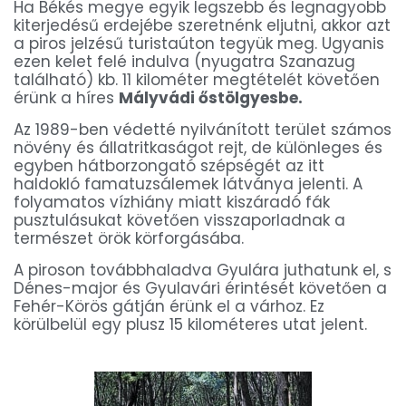
Ha Békés megye egyik legszebb és legnagyobb
n
kiterjedésű erdejébe szeretnénk eljutni, akkor azt
y
a piros jelzésű turistaúton tegyük meg. Ugyanis
a
ezen kelet felé indulva (nyugatra Szanazug
t
található) kb. 11 kilométer megtételét követően
a
érünk a híres
Mályvádi őstölgyesbe.
n
ö
Az 1989-ben védetté nyilvánított terület számos
s
növény és állatritkaságot rejt, de különleges és
v
egyben hátborzongató szépségét az itt
é
haldokló famatuzsálemek látványa jelenti. A
n
folyamatos vízhiány miatt kiszáradó fák
y
pusztulásukat követően visszaporladnak a
természet örök körforgásába.
A piroson továbbhaladva Gyulára juthatunk el, s
Dénes-major és Gyulavári érintését követően a
Fehér-Körös gátján érünk el a várhoz. Ez
körülbelül egy plusz 15 kilométeres utat jelent.