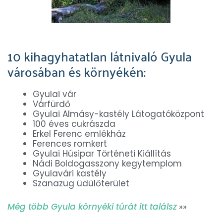
10 kihagyhatatlan látnivaló Gyula
városában és környékén:
Gyulai vár
Várfürdő
Gyulai Almásy-kastély Látogatóközpont
100 éves cukrászda
Erkel Ferenc emlékház
Ferences romkert
Gyulai Húsipar Történeti Kiállítás
Nádi Boldogasszony kegytemplom
Gyulavári kastély
Szanazug üdülőterület
Még több Gyula környéki túrát itt találsz
»»