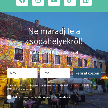
Ne maradj le a
csodahelyekről!
Iratkozz fel hírlevelünkre!
Feliratkozom
Hírlevelünkről bármikor leiratkozhatsz. Az Adatkezelési tájákozatót
ITT
tudod elolvasni.
Feliratkozom a csodahelyek.hu hírleveleire.