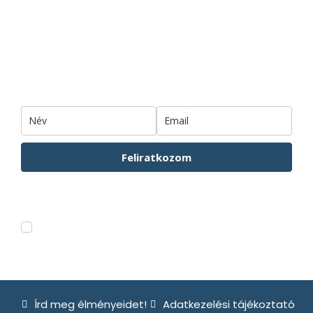
csodahelyekről!
Iratkozz fel hírlevelünkre!
Feliratkozom
Hírlevelünkről bármikor leiratkozhatsz. Az Adatkezelési tájákozatót
ITT
tudod elolvasni.
Feliratkozom a csodahelyek.hu hírleveleire.
Írd meg élményeidet!
Adatkezelési tájékoztató