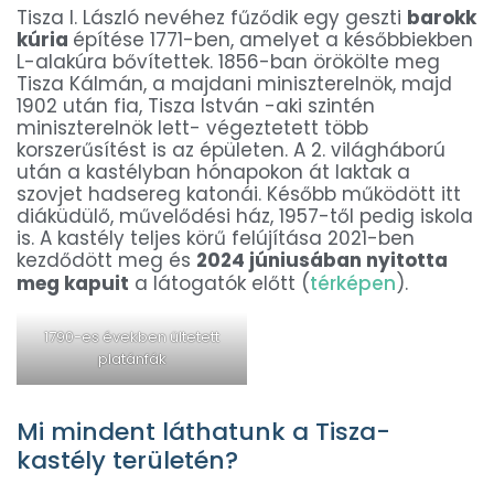
Tisza I. László nevéhez fűződik egy geszti
barokk
kúria
építése 1771-ben, amelyet a későbbiekben
L-alakúra bővítettek. 1856-ban örökölte meg
Tisza Kálmán, a majdani miniszterelnök, majd
1902 után fia, Tisza István -aki szintén
miniszterelnök lett- végeztetett több
korszerűsítést is az épületen. A 2. világháború
után a kastélyban hónapokon át laktak a
szovjet hadsereg katonái. Később működött itt
diáküdülő, művelődési ház, 1957-től pedig iskola
is. A kastély teljes körű felújítása 2021-ben
kezdődött meg és
2024 júniusában nyitotta
meg kapuit
a látogatók előtt (
térképen
).
1790-es években ültetett
platánfák
Mi mindent láthatunk a Tisza-
kastély területén?