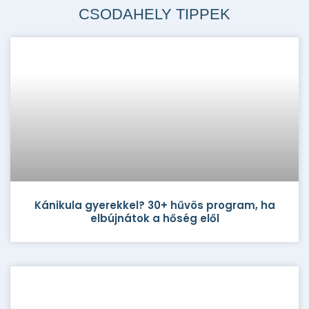
CSODAHELY TIPPEK
Kánikula gyerekkel? 30+ hűvös program, ha
elbújnátok a hőség elől