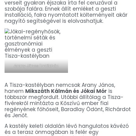
verseit gyakran éjszaka írta fel ceruzával a
szobája falára. Ennek állít emléket a geszti
installáció, falra nyomtatott költeményeit akár
nagyító segítségével is elolvashatjuk.
Arany János Emlékház
A Tisza-kastélyban nemcsak Arany János,
hanem
Mikszáth Kálmán és Jókai Mór
is
többször megfordult. Utóbbi állítólag a Tisza-
fivérekről mintázta a Kőszívű ember fiai
regényének főhőseit, Baradlay Ödönt, Richárdot
és Jenőt.
A kastély keleti oldalán lévő hangulatos kávézó
és a terasz önmagában is felér egy