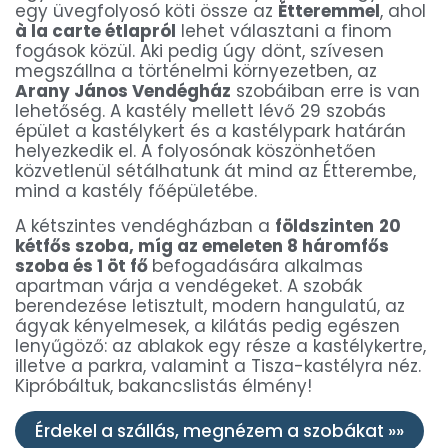
egy üvegfolyosó köti össze az
Étteremmel
, ahol
à la carte étlapról
lehet választani a finom
fogások közül. Aki pedig úgy dönt, szívesen
megszállna a történelmi környezetben, az
Arany János Vendégház
szobáiban erre is van
lehetőség. A kastély mellett lévő 29 szobás
épület a kastélykert és a kastélypark határán
helyezkedik el. A folyosónak köszönhetően
közvetlenül sétálhatunk át mind az Étterembe,
mind a kastély főépületébe.
A kétszintes vendégházban a
földszinten
20
kétfős szoba, míg az emeleten 8 háromfős
szoba és 1 öt fő
befogadására alkalmas
apartman várja a vendégeket. A szobák
berendezése letisztult, modern hangulatú, az
ágyak kényelmesek, a kilátás pedig egészen
lenyűgöző: az ablakok egy része a kastélykertre,
illetve a parkra, valamint a Tisza-kastélyra néz.
Kipróbáltuk, bakancslistás élmény!
Érdekel a szállás, megnézem a szobákat »»