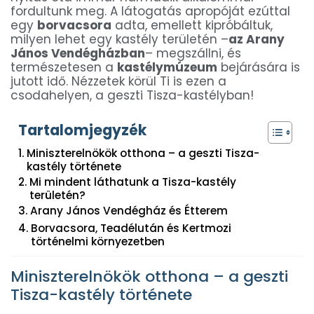
fordultunk meg. A látogatás apropóját ezúttal
egy
borvacsora
adta, emellett kipróbáltuk,
milyen lehet egy kastély területén –
az Arany
János Vendégházban
– megszállni, és
természetesen a
kastélymúzeum
bejárására is
jutott idő. Nézzetek körül Ti is ezen a
csodahelyen, a geszti Tisza-kastélyban!
Tartalomjegyzék
Miniszterelnökök otthona – a geszti Tisza-
kastély története
Mi mindent láthatunk a Tisza-kastély
területén?
Arany János Vendégház és Étterem
Borvacsora, Teadélután és Kertmozi
történelmi környezetben
Miniszterelnökök otthona – a geszti
Tisza-kastély története