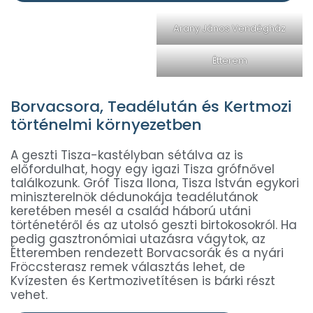
Arany János Vendégház
Étterem
Borvacsora, Teadélután és Kertmozi
történelmi környezetben
A geszti Tisza-kastélyban sétálva az is
előfordulhat, hogy egy igazi Tisza grófnővel
találkozunk. Gróf Tisza Ilona, Tisza István egykori
miniszterelnök dédunokája teadélutánok
keretében mesél a család háború utáni
történetéről és az utolsó geszti birtokosokról. Ha
pedig gasztronómiai utazásra vágytok, az
Étteremben rendezett Borvacsorák és a nyári
Fröccsterasz remek választás lehet, de
Kvízesten és Kertmozivetítésen is bárki részt
vehet.