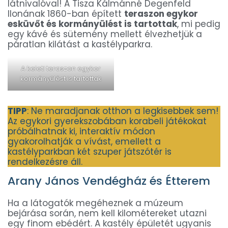
látnivalóval! A Tisza Kálmánné Degenfeld
Ilonának 1860-ban épített
teraszon egykor
esküvőt és kormányülést is tartottak
, mi pedig
egy kávé és sütemény mellett élvezhetjük a
páratlan kilátást a kastélyparkra.
A keleti teraszon egykor
kormányülést is tartottak
TIPP
: Ne maradjanak otthon a legkisebbek sem!
Az egykori gyerekszobában korabeli játékokat
próbálhatnak ki, interaktív módon
gyakorolhatják a vívást, emellett a
kastélyparkban két szuper játszótér is
rendelkezésre áll.
Arany János Vendégház és Étterem
Ha a látogatók megéheznek a múzeum
bejárása során, nem kell kilométereket utazni
egy finom ebédért. A kastély épületét ugyanis