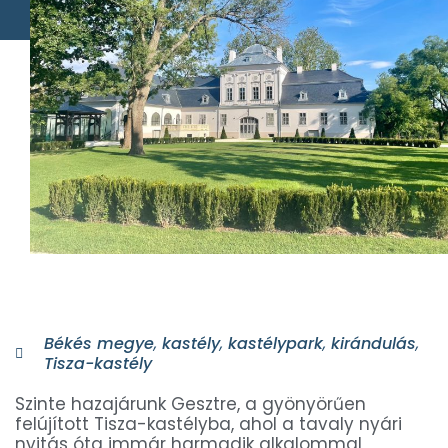
Békés megye
,
kastély
,
kastélypark
,
kirándulás
,
Tisza-kastély
Szinte hazajárunk Gesztre, a gyönyörűen
felújított Tisza-kastélyba, ahol a tavaly nyári
nyitás óta immár harmadik alkalommal