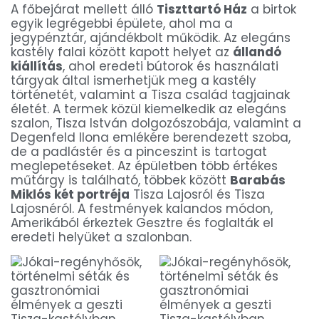
A főbejárat mellett álló
Tiszttartó Ház
a birtok
egyik legrégebbi épülete, ahol ma a
jegypénztár, ajándékbolt működik. Az elegáns
kastély falai között kapott helyet az
állandó
kiállítás
, ahol eredeti bútorok és használati
tárgyak által ismerhetjük meg a kastély
történetét, valamint a Tisza család tagjainak
életét. A termek közül kiemelkedik az elegáns
szalon, Tisza István dolgozószobája, valamint a
Degenfeld Ilona emlékére berendezett szoba,
de a padlástér és a pinceszint is tartogat
meglepetéseket. Az épületben több értékes
műtárgy is található, többek között
Barabás
Miklós két portréja
Tisza Lajosról és Tisza
Lajosnéról. A festmények kalandos módon,
Amerikából érkeztek Gesztre és foglalták el
eredeti helyüket a szalonban.