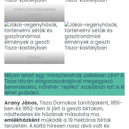
A falon Barabás Miklós
portréi
Szalon
Milyen lehet egy miniszterelnök székében ülni? A
Tisza István dolgozószobájával megegyező
berendezésű, hófehér “replika” szobában ezt is ki
lehet próbálni.
Arany János,
Tisza Domokos tanítójaként, 1851-
ben és 1852-ben is járt a geszti birtokon,
nádfedeles kis házának másolata ma
emlékházként
működik a 19 hektáros birtok
területén. A költő híresen rossz alvó volt és