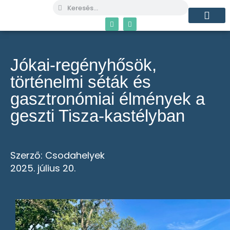
MÉG TÖBB C
Jókai-regényhősök,
történelmi séták és
gasztronómiai élmények a
geszti Tisza-kastélyban
Szerző:
Csodahelyek
2025. július 20.