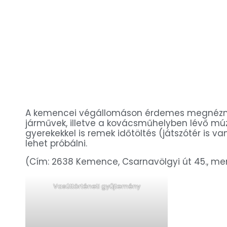
A kemencei végállomáson érdemes megnézn
járművek, illetve a kovácsműhelyben lévő mú
gyerekekkel is remek időtöltés (játszótér is 
lehet próbálni.
(Cím: 2638 Kemence, Csarnavölgyi út 45., me
Vasúttörténeti gyűjtemény