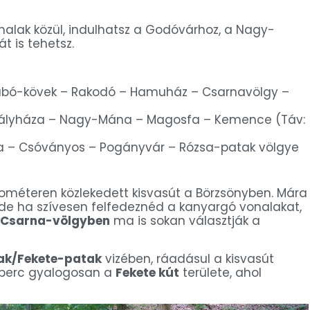
alak közül, indulhatsz a Godóvárhoz, a Nagy-
t is tehetsz.
bó-kövek – Rakodó – Hamuház – Csarnavölgy –
irályháza – Nagy-Mána – Magosfa – Kemence (Táv:
a – Csóványos – Pogányvár – Rózsa-patak völgye
lométeren közlekedett kisvasút a Börzsönyben. Mára
 de ha szívesen felfedeznéd a kanyargó vonalakat,
Csarna-völgyben
ma is sokan választják a
ak/Fekete-patak
vizében, ráadásul a kisvasút
 perc gyalogosan a
Fekete kút
területe, ahol