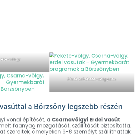
kete-völgy
Sínek a Fekete-völgyben
asúttal a Börzsöny legszebb részén
yi vonal építését, a
Csarnavölgyi Erdei Vasút
rmelt faanyag mozgatását, szállítását biztosította.
t szereltek, amelyeken 6-8 személyt szállíthattak.