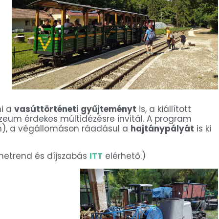
i a
vasúttörténeti gyűjteményt
is, a kiállított
zeum érdekes múltidézésre invitál. A program
van), a végállomáson ráadásul a
hajtánypályát
is ki
netrend és díjszabás
ITT
elérhető.)