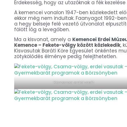
Érdekesség, hogy az utazóknak a fék kezelése i
A kemencei vonalon 1947-ben közlekedett elő
ekkor még nem indultak. Faanyagot 1992-ben sz
a hegy belseje felé vezető útvonalat elpuszt
fölött lóg a levegőben.
Ma a kisvonat, amely a
Kemencei Erdei Múz
Kemence – Fekete-völgy között közlekedik
, 
Kisvasutak Baráti Köre Egyesület önkéntes mu
zötykölődés élménye pedig felejthetetlen.
Kemencei erdei vasút