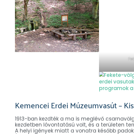
Fe
Kemencei Erdei Múzeumvasút – Kisv
1913-ban kezdték a ma is meglévő csarnavölg
kezdetben lóvontatású volt, és a területen te
A helyi igények miatt a vonatra később padoka