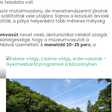
s feladata volt.
ször motormozdony, de menetrendszerinti járatok
állítottak vele utoljára. Sajnos a lezúduló árvízek
ították, a pálya helyenként több méteres mélység
eumvasút
nevet viseli, ökoturisztikai célokat szolgál.
különlegessége, hogy a múzeumvasutat a
nkával üzemelteti. A
menetidő 20-25 perc
, a