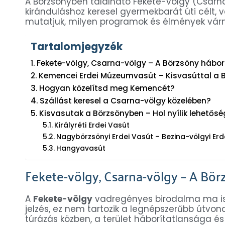
A Börzsönyben található Fekete-völgy (Csarna-
kiránduláshoz keresel gyermekbarát úti célt, v
mutatjuk, milyen programok és élmények vá
Tartalomjegyzék
Fekete-völgy, Csarna-völgy – A Börzsöny hábo
Kemencei Erdei Múzeumvasút – Kisvasúttal a B
Hogyan közelítsd meg Kemencét?
Szállást keresel a Csarna-völgy közelében?
Kisvasutak a Börzsönyben – Hol nyílik lehető
Királyréti Erdei Vasút
Nagybörzsönyi Erdei Vasút – Bezina-völgyi Erd
Hangyavasút
Fekete-völgy, Csarna-völgy – A Bö
A
Fekete-völgy
vadregényes birodalma ma is h
jelzés, ez nem tartozik a legnépszerűbb útvona
túrázás közben, a terület háborítatlansága és