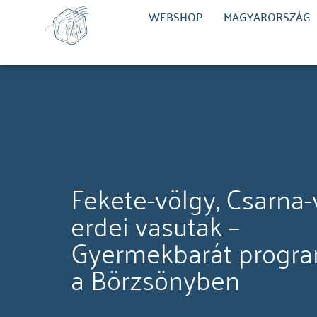
WEBSHOP
MAGYARORSZÁG
Fekete-völgy, Csarna-
erdei vasutak –
Gyermekbarát progr
a Börzsönyben