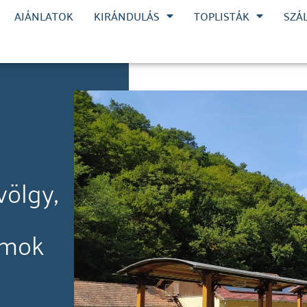
AJÁNLATOK
KIRÁNDULÁS
TOPLISTÁK
SZÁ
völgy,
amok