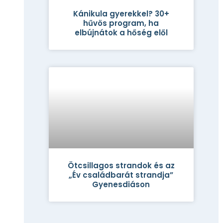
Kánikula gyerekkel? 30+
hűvös program, ha
elbújnátok a hőség elől
Ötcsillagos strandok és az
„Év családbarát strandja”
Gyenesdiáson