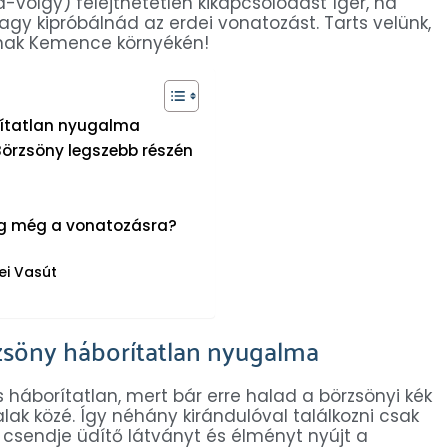
völgy) felejthetetlen kikapcsolódást ígér, ha
agy kipróbálnád az erdei vonatozást. Tarts velünk,
rnak Kemence környékén!
rítatlan nyugalma
örzsöny legszebb részén
ség még a vonatozásra?
ei Vasút
rzsöny háborítatlan nyugalma
áborítatlan, mert bár erre halad a börzsönyi kék
lak közé. Így néhány kirándulóval találkozni csak
 csendje üdítő látványt és élményt nyújt a