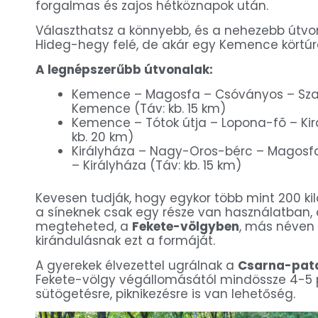
forgalmas és zajos hétköznapok után.
Választhatsz a könnyebb, és a nehezebb útvon
Hideg-hegy felé, de akár egy Kemence körtúrá
A legnépszerűbb útvonalak:
Kemence – Magosfa – Csóványos – Sza
Kemence (Táv: kb. 15 km)
Kemence – Tótok útja – Lopona-fõ – K
kb. 20 km)
Királyháza – Nagy-Oros-bérc – Magosf
– Királyháza (Táv: kb. 15 km)
Kevesen tudják, hogy egykor több mint 200 ki
a síneknek csak egy része van használatban,
megteheted, a
Fekete-völgyben
, más néven
kirándulásnak ezt a formáját.
A gyerekek élvezettel ugrálnak a
Csarna-pat
Fekete-völgy végállomásától mindössze 4-5
sütögetésre, piknikezésre is van lehetőség.