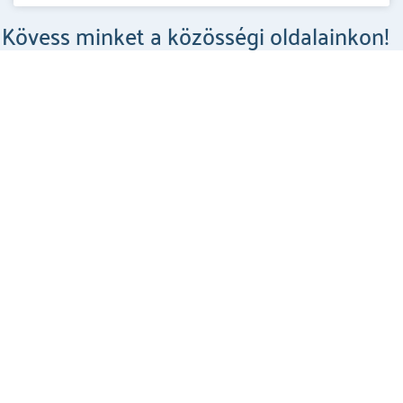
Kövess minket a közösségi oldalainkon!
Csodahelyek a Facebookon
MEGNÉZEM
Csodahelyek az Instagramon