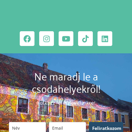
Ne maradj le a
csodahelyekről!
Iratkozz fel hírlevelünkre!
Feliratkozom