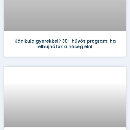
Kánikula gyerekkel? 30+ hűvös program, ha
elbújnátok a hőség elől