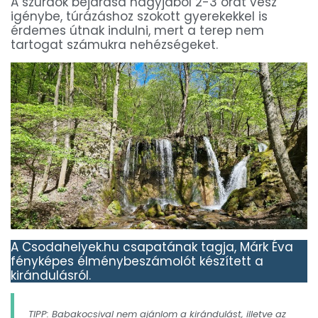
A szurdok bejárása nagyjából 2-3 órát vesz
igénybe, túrázáshoz szokott gyerekekkel is
érdemes útnak indulni, mert a terep nem
tartogat számukra nehézségeket.
A Csodahelyek.hu csapatának tagja, Márk Éva
fényképes élménybeszámolót készített a
kirándulásról.
TIPP:
Babakocsival nem ajánlom a kirándulást, illetve az