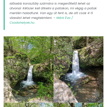
idősebb korosztály számára is megerőltető lehet az
útvonal. Kétszer kell átkelni a patakon, mi végig a patak
mentén haladtunk. Van egy út fent is, de ott csak 4-5
vízesést lehet megtekinteni. –
Márk Éva /
Csodahelyek.hu