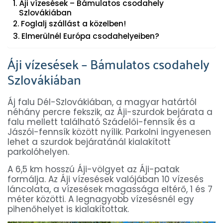
Áji vízesések – Bámulatos csodahely
Szlovákiában
Foglalj szállást a közelben!
Elmerülnél Európa csodahelyeiben?
Áji vízesések – Bámulatos csodahely
Szlovákiában
Áj falu Dél-Szlovákiában, a magyar határtól
néhány percre fekszik, az Áji-szurdok bejárata a
falu mellett található Szádelői-fennsík és a
Jászói-fennsík között nyílik. Parkolni ingyenesen
lehet a szurdok bejáratánál kialakított
parkolóhelyen.
A 6,5 km hosszú Áji-völgyet az Áji-patak
formálja. Az Áji vízesések valójában 10 vízesés
láncolata, a vízesések magassága eltérő, 1 és 7
méter közötti. A legnagyobb vízesésnél egy
pihenőhelyet is kialakítottak.