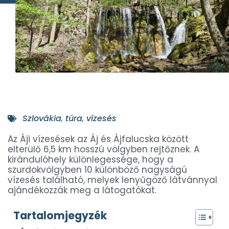
Szlovákia
,
túra
,
vízesés
Az Áji vízesések az Áj és Ájfalucska között
elterülő 6,5 km hosszú völgyben rejtőznek. A
kirándulóhely különlegessége, hogy a
szurdokvölgyben 10 különböző nagyságú
vízesés található, melyek lenyűgöző látvánnyal
ajándékozzák meg a látogatókat.
Tartalomjegyzék