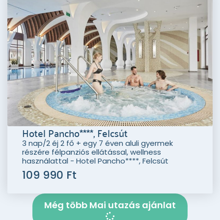
Hotel Pancho****, Felcsút
3 nap/2 éj 2 fő + egy 7 éven aluli gyermek
részére félpanziós ellátással, wellness
használattal - Hotel Pancho****, Felcsút
109 990 Ft
Még több Mai utazás ajánlat