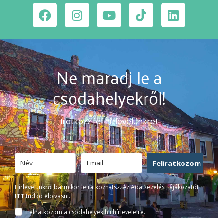
Ne maradj le a
csodahelyekről!
Iratkozz fel hírlevelünkre!
Feliratkozom
Hírlevelünkről bármikor leiratkozhatsz. Az Adatkezelési tájákozatót
ITT
tudod elolvasni.
Feliratkozom a csodahelyek.hu hírleveleire.