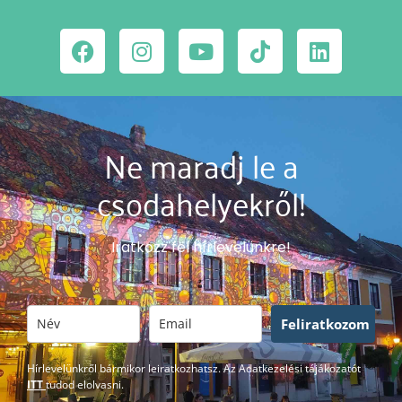
Ne maradj le a
csodahelyekről!
Iratkozz fel hírlevelünkre!
Feliratkozom
Hírlevelünkről bármikor leiratkozhatsz. Az Adatkezelési tájákozatót
ITT
tudod elolvasni.