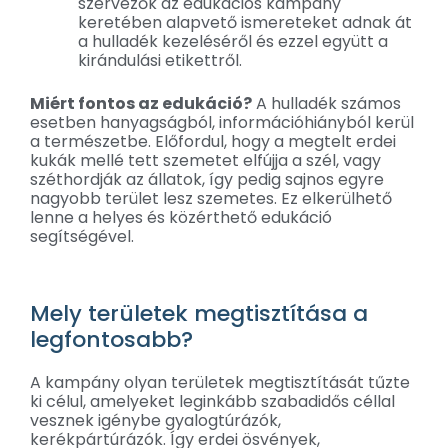
szervezők az edukációs kampány
keretében alapvető ismereteket adnak át
a hulladék kezeléséről és ezzel együtt a
kirándulási etikettről.
Miért fontos az edukáció?
A hulladék számos
esetben hanyagságból, információhiányból kerül
a természetbe. Előfordul, hogy a megtelt erdei
kukák mellé tett szemetet elfújja a szél, vagy
széthordják az állatok, így pedig sajnos egyre
nagyobb terület lesz szemetes. Ez elkerülhető
lenne a helyes és közérthető edukáció
segítségével.
Mely területek megtisztítása a
legfontosabb?
A kampány olyan területek megtisztítását tűzte
ki célul, amelyeket leginkább szabadidős céllal
vesznek igénybe gyalogtúrázók,
kerékpártúrázók. Így erdei ösvények,