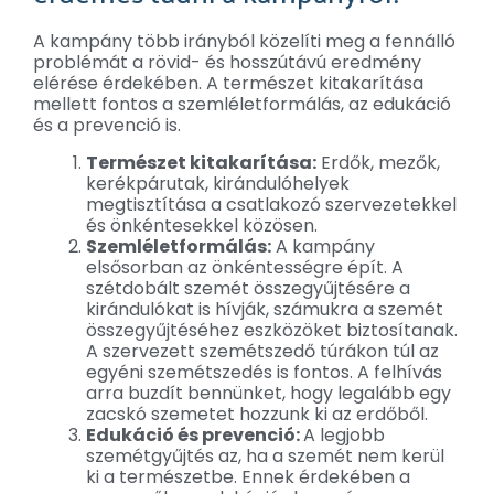
A kampány több irányból közelíti meg a fennálló
problémát a rövid- és hosszútávú eredmény
elérése érdekében. A természet kitakarítása
mellett fontos a szemléletformálás, az edukáció
és a prevenció is.
Természet kitakarítása:
Erdők, mezők,
kerékpárutak, kirándulóhelyek
megtisztítása a csatlakozó szervezetekkel
és önkéntesekkel közösen.
Szemléletformálás:
A kampány
elsősorban az önkéntességre épít. A
szétdobált szemét összegyűjtésére a
kirándulókat is hívják, számukra a szemét
összegyűjtéséhez eszközöket biztosítanak.
A szervezett szemétszedő túrákon túl az
egyéni szemétszedés is fontos. A felhívás
arra buzdít bennünket, hogy legalább egy
zacskó szemetet hozzunk ki az erdőből.
Edukáció és prevenció:
A legjobb
szemétgyűjtés az, ha a szemét nem kerül
ki a természetbe. Ennek érdekében a