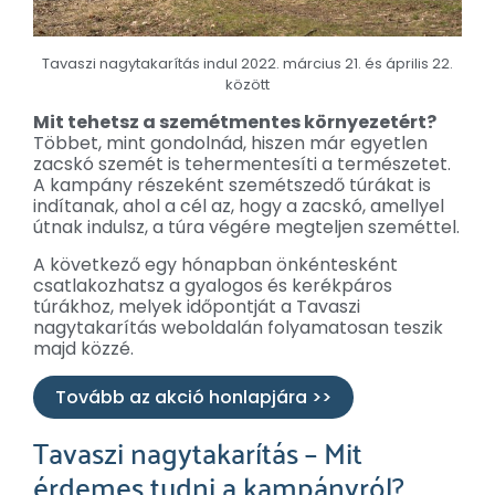
Tavaszi nagytakarítás indul 2022. március 21. és április 22.
között
Mit tehetsz a szemétmentes környezetért?
Többet, mint gondolnád, hiszen már egyetlen
zacskó szemét is tehermentesíti a természetet.
A kampány részeként szemétszedő túrákat is
indítanak, ahol a cél az, hogy a zacskó, amellyel
útnak indulsz, a túra végére megteljen szeméttel.
A következő egy hónapban önkéntesként
csatlakozhatsz a gyalogos és kerékpáros
túrákhoz, melyek időpontját a Tavaszi
nagytakarítás weboldalán folyamatosan teszik
majd közzé.
Tovább az akció honlapjára >>
Tavaszi nagytakarítás – Mit
érdemes tudni a kampányról?