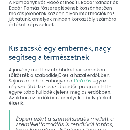
A kampányt két videó színesíti, Badár Sándor és
Badár Tamás főszereplésének köszönhetően
mókás jelenetek közben olyan információkhoz
juthatunk, amelyek minden korosztály számára
értéket képviselnek.
Kis zacskó egy embernek, nagy
segítség a természetnek
A járvány miatt az utóbbi két évben sokan
töltötték a szabadidejüket a hazai erdőkben.
Sajnos azonban -ahogyan a
túrázás
egyre
népszerűbb közös szabadidős program lett-
egyre több hulladék jelent meg az erdőkben.
Azokban az erdőkben, amelyek a bolygónkat
éltetik.
Éppen ezért a szemétszedés mellett a
szemléletformálás is rendkívül fontos,
így a kampány elsődleges üzenete,