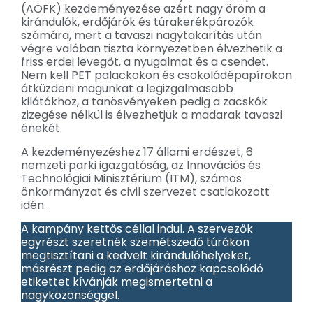
(AÖFK) kezdeményezése azért nagy öröm a
kirándulók, erdőjárók és túrakerékpározók
számára, mert a tavaszi nagytakarítás után
végre valóban tiszta környezetben élvezhetik a
friss erdei levegőt, a nyugalmat és a csendet.
Nem kell PET palackokon és csokoládépapírokon
átküzdeni magunkat a legizgalmasabb
kilátókhoz, a tanösvényeken pedig a zacskók
zizegése nélkül is élvezhetjük a madarak tavaszi
énekét.
A kezdeményezéshez 17 állami erdészet, 6
nemzeti parki igazgatóság, az Innovációs és
Technológiai Minisztérium (ITM), számos
önkormányzat és civil szervezet csatlakozott
idén.
A kampány kettős céllal indul. A szervezők
egyrészt szeretnék szemétszedő túrákon
megtisztítani a kedvelt kirándulóhelyeket,
másrészt pedig az erdőjáráshoz kapcsolódó
etikettet kívánják megismertetni a
nagyközönséggel.