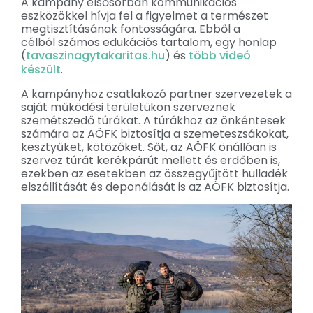
A kampány elsősorban kommunikációs
eszközökkel hívja fel a figyelmet a természet
megtisztításának fontosságára. Ebből a
célból számos edukációs tartalom, egy honlap
(
tavaszinagytakaritas.hu
) és
több videó
készült
.
A kampányhoz csatlakozó partner szervezetek a
saját működési területükön szerveznek
szemétszedő túrákat. A túrákhoz az önkéntesek
számára az AÖFK biztosítja a szemeteszsákokat,
kesztyűket, kötözőket. Sőt, az AÖFK önállóan is
szervez túrát kerékpárút mellett és erdőben is,
ezekben az esetekben az összegyűjtött hulladék
elszállítását és deponálását is az AÖFK biztosítja.