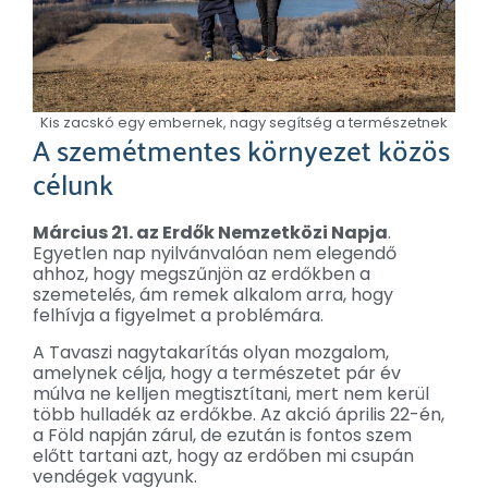
Kis zacskó egy embernek, nagy segítség a természetnek
A szemétmentes környezet közös
célunk
Március 21. az Erdők Nemzetközi Napja
.
Egyetlen nap nyilvánvalóan nem elegendő
ahhoz, hogy megszűnjön az erdőkben a
szemetelés, ám remek alkalom arra, hogy
felhívja a figyelmet a problémára.
A Tavaszi nagytakarítás olyan mozgalom,
amelynek célja, hogy a természetet pár év
múlva ne kelljen megtisztítani, mert nem kerül
több hulladék az erdőkbe. Az akció április 22-én,
a Föld napján zárul, de ezután is fontos szem
előtt tartani azt, hogy az erdőben mi csupán
vendégek vagyunk.