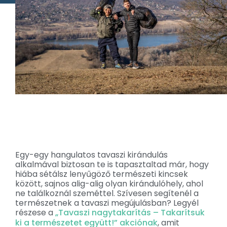
Egy-egy hangulatos tavaszi kirándulás
alkalmával biztosan te is tapasztaltad már, hogy
hiába sétálsz lenyűgöző természeti kincsek
között, sajnos alig-alig olyan kirándulóhely, ahol
ne találkoznál szeméttel. Szívesen segítenél a
természetnek a tavaszi megújulásban? Legyél
részese a
„Tavaszi nagytakarítás – Takarítsuk
ki a természetet együtt!” akciónak
, amit