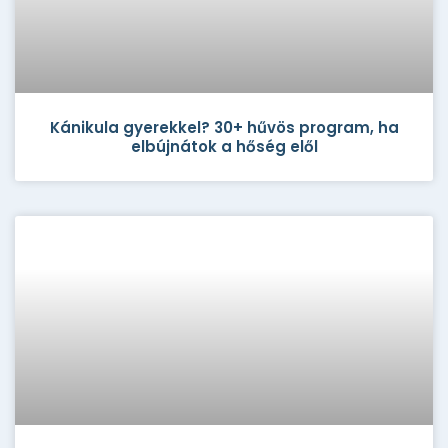
Kánikula gyerekkel? 30+ hűvös program, ha
elbújnátok a hőség elől