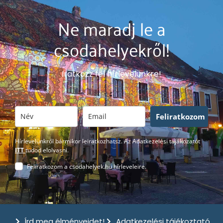
Ne maradj le a
csodahelyekről!
Iratkozz fel hírlevelünkre!
Feliratkozom
Hírlevelünkről bármikor leiratkozhatsz. Az Adatkezelési tájákozatót
ITT
tudod elolvasni.
Feliratkozom a csodahelyek.hu hírleveleire.
Írd meg élményeidet!
Adatkezelési tájékoztató