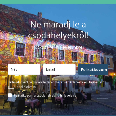
Ne maradj le a
csodahelyekről!
Iratkozz fel hírlevelünkre!
Feliratkozom
Hírlevelünkről bármikor leiratkozhatsz. Az Adatkezelési tájákozatót
ITT
tudod elolvasni.
Feliratkozom a csodahelyek.hu hírleveleire.