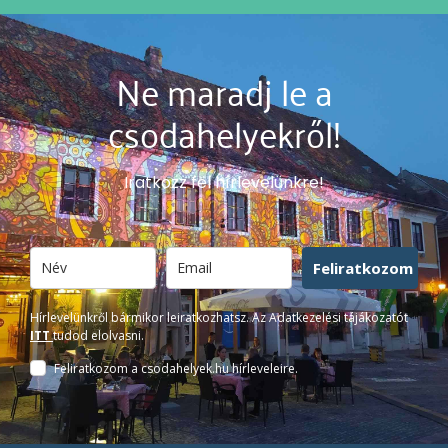
Ne maradj le a
csodahelyekről!
Iratkozz fel hírlevelünkre!
Feliratkozom
Hírlevelünkről bármikor leiratkozhatsz. Az Adatkezelési tájákozatót
ITT
tudod elolvasni.
Feliratkozom a csodahelyek.hu hírleveleire.