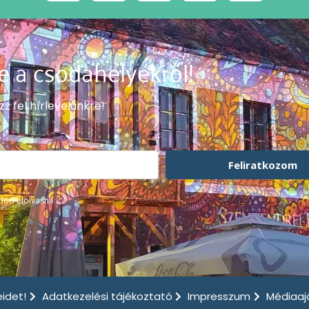
e a csodahelyekről!
zz fel hírlevelünkre!
Feliratkozom
dod elolvasni.
idet!
Adatkezelési tájékoztató
Impresszum
Médiaaj