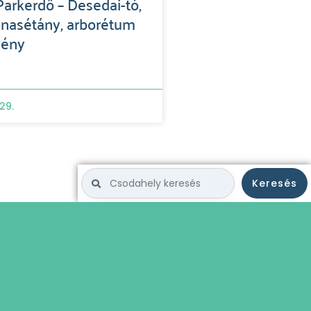
arkerdő – Desedai-tó,
nasétány, arborétum
vény
29.
Keresés