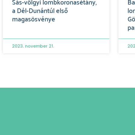
Sás-völgyi lombkoronasétány,
Ba
a Dél-Dunántúl első
lo
magasösvénye
Gö
pa
2023. november 21.
2023