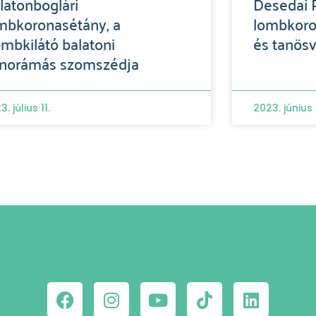
latonboglári
Desedai P
mbkoronasétány, a
lombkoro
mbkilátó balatoni
és tanös
norámás szomszédja
. július 11.
2023. június 