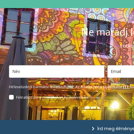
Ne maradj l
Iratko
Hírlevelünkről bármikor leiratkozhatsz. Az Adatkezelési tájákozatót
ITT
tu
Feliratkozom a csodahelyek.hu hírleveleire.
Írd meg élménye