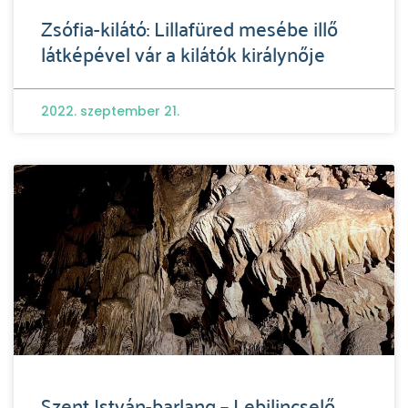
Zsófia-kilátó: Lillafüred mesébe illő
látképével vár a kilátók királynője
2022. szeptember 21.
Szent István-barlang – Lebilincselő