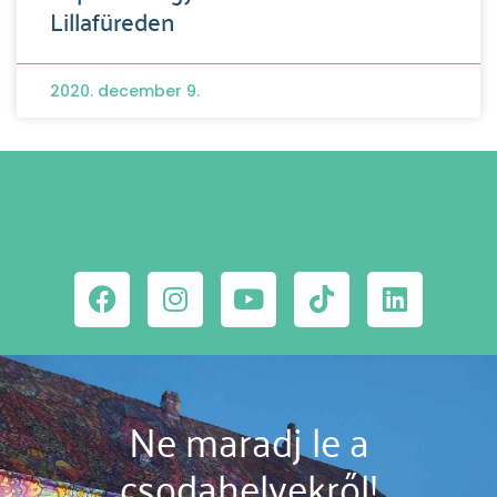
Lillafüreden
2020. december 9.
Ne maradj le a
csodahelyekről!