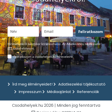
Iratkozz fel hírlevelünkre!
Feliratkozom
Hírlevelünkről bármikor leiratkozhatsz. Az Adatkezelési tájákozatót
ITT
tudod elolvasni.
Feliratkozom a csodahelyek.hu hírleveleire.
Írd meg élményeidet!
Adatkezelési tájékoztató
Impresszum
Médiaajánlat
Referenciák
Csodahelyek.hu 2026 | Minden jog fenntartva