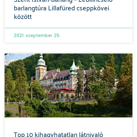
barlangtúra Lillafüred cseppkövei
között
2021. szeptember 25.
Top 10 kihagyhatatlan látnivaló