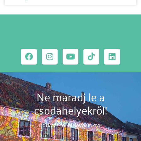
Ne maradj le a
csodahelyekről!
Iratkozz fel hírlevelünkre!