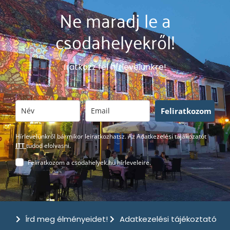
Ne maradj le a
csodahelyekről!
Iratkozz fel hírlevelünkre!
Feliratkozom
Hírlevelünkről bármikor leiratkozhatsz. Az Adatkezelési tájákozatót
ITT
tudod elolvasni.
Feliratkozom a csodahelyek.hu hírleveleire.
Írd meg élményeidet!
Adatkezelési tájékoztató