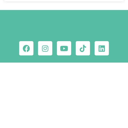
Ne maradj le a
csodahelyekről!
Iratkozz fel hírlevelünkre!