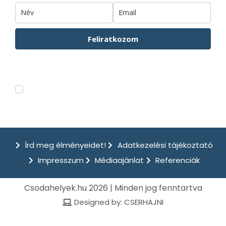
Feliratkozom
Hírlevelünkről bármikor leiratkozhatsz. Az Adatkezelési tájákozatót
ITT
tudod elolvasni.
Feliratkozom a csodahelyek.hu hírleveleire.
Írd meg élményeidet!
Adatkezelési tájékoztató
Impresszum
Médiaajánlat
Referenciák
Csodahelyek.hu 2026 | Minden jog fenntartva
Designed by: CSERHAJNI