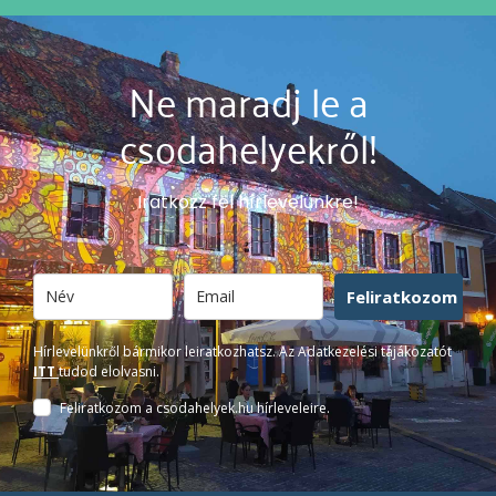
Ne maradj le a
csodahelyekről!
Iratkozz fel hírlevelünkre!
Feliratkozom
Hírlevelünkről bármikor leiratkozhatsz. Az Adatkezelési tájákozatót
ITT
tudod elolvasni.
Feliratkozom a csodahelyek.hu hírleveleire.