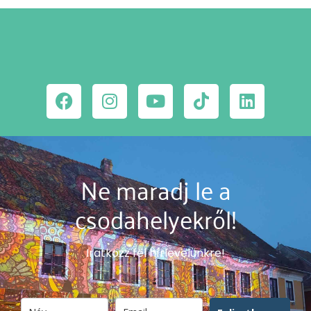
Ne maradj le a
csodahelyekről!
Iratkozz fel hírlevelünkre!