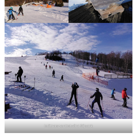
Mátraszentistváni Sípark