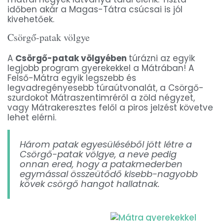
időben akár a Magas-Tátra csúcsai is jól
kivehetőek.
Csörgő-patak völgye
A
Csörgő-patak völgyében
túrázni az egyik
legjobb program gyerekekkel a Mátrában! A
Felső-Mátra egyik legszebb és
legvadregényesebb túraútvonalát, a Csörgő-
szurdokot Mátraszentimréről a zöld négyzet,
vagy Mátrakeresztes felől a piros jelzést követve
lehet elérni.
Három patak egyesüléséből jött létre a
Csörgő-patak völgye, a neve pedig
onnan ered, hogy a patakmederben
egymással összeütődő kisebb-nagyobb
kövek csörgő hangot hallatnak.