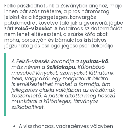
Felkapaszkodhatunk a Zsiványbarlanghoz, majd
innen pár száz méterre, a piros háromszög
jelzést és a kőgörgeteges, kanyargós
patakmedret követve találjuk a gyönyörű, jégbe
zárt
Felső-vízesés
t. A hatalmas sziklaformációt
nem lehet eltéveszteni, a szürke kőfalakat
moha, borostyán és bámulatos kristályos
jégzuhatag és csillogó jégcsapsor dekorálja.
A Felső-vízesés koronája a
Lyukas-kő
,
más néven a
Sziklakapu
. Különböző
mesebeli lényeket, szörnyeket láthatunk
bele, vagy akár egy megvadult bikára
is emlékeztethet minket a formája, ám
jellegzetes alakja valójában az eróziónak
köszönhető. A patak alkotta meg hosszú
munkával a különleges, látványos
sziklaboltívet.
A visszhangos, vadregényes völgyben