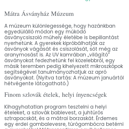
Mátra Ásványház Múzeum
A múzeum különlegessége, hogy hazánkban
egyedülálló módon egy működő
ásványcsiszoló műhely életébe is bepillantást
nyerhetünk. A gyerekek kipróbálhatják az
ásványok vágását és csiszolását, sőt még az
aranymosást is. Az UV kamrában „világító”
ásványokat fedezhetünk fel közelebbről, egy
másik teremben pedig kihelyezett mikroszkópok
segítségével tanulmányozhatjuk az apró
ásványokat. (Nyitva tartás: A múzeum januártól
hétvégente látogatható.)
Finom szlovák ételek, helyi ínyencségek
Kihagyhatatlan program tesztelni a helyi
ételeket, a szlovák bablevest, a juhtúrós
sztrapacskát, és a mátrai borzaskát. Érdemes
egy erdei gombalevesre, túrógombócra betérni