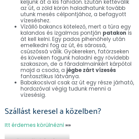
keljünk át a kis fahídon. Ezután kettéválik
az út, a zöld körön haladhatunk tovább
utunk mesés célpontjához, a befagyott
vízeséshez.
Vízálló bakancs kötelező, mert a túra egy
kalandos és izgalmas pontján
patakon
is
át kell kelni. Egy pados pihenőhely után
emelkedni fog az út, és sárossá,
csúszóssá válik. Gyökereken, fatörzseken
és köveken fogunk haladni egy rövidebb
szakaszon, de a fáradalmainkért kárpótol
majd a csoda, a
jégbe zárt vízesés
fantasztikus látványa.
Babakocsival csak az út egy része járható,
hordozóval végig tudunk menni a
vízesésig.
Szállást keresel a közelben?
Itt érdemes körülnézni
»»