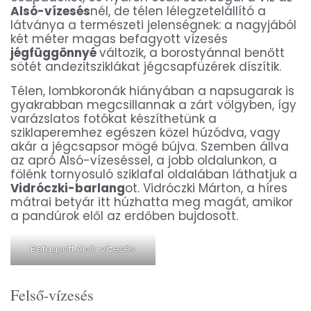
Alsó-vízesés
nél, de
télen lélegzetelállító a
látványa a természeti jelenségnek: a nagyjából
két méter magas befagyott vízesés
jégfüggönnyé
változik, a borostyánnal benőtt
sötét andezitsziklákat jégcsapfüzérek díszítik.
Télen, lombkoronák hiányában a napsugarak is
gyakrabban megcsillannak a zárt völgyben, így
varázslatos fotókat készíthetünk a
sziklaperemhez egészen közel húzódva, vagy
akár a jégcsapsor mögé bújva. Szemben állva
az apró Alsó-vízeséssel, a jobb oldalunkon, a
fölénk tornyosuló sziklafal oldalában láthatjuk a
Vidróczki-barlang
ot. Vidróczki Márton, a híres
mátrai betyár itt húzhatta meg magát, amikor
a pandúrok elől az erdőben bujdosott.
Befagyott Alsó-vízesés
Felső-vízesés