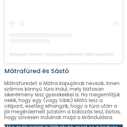
Gyöngyösi Állatkert (@gyongyosiallatkert) által megosztott bejegyzés
Mátrafüred és Sástó
Mátrafüredet a Mátra kapujának nevezik, innen
számos könnyű túra indul, mely biztosan
sikerélmény lesz gyerekekkel is. Ha megemlítjük
nekik, hogy egy (vagy több) kilátó lesz a
célpont, esetleg elhangzik, hogy a túra után a
jól megérdemelt jutalom a bobozás lesz, biztos,
hogy szívesen indulnak majd a kirándulásra.