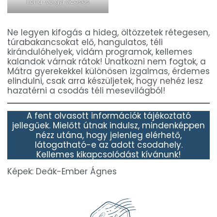
Ilona-völgyi vízesés
Ne legyen kifogás a hideg, öltözzetek rétegesen,
túrabakancsokat elő, hangulatos, téli
kirándulóhelyek, vidám programok, kellemes
kalandok várnak rátok! Unatkozni nem fogtok, a
Mátra gyerekekkel különösen izgalmas, érdemes
elindulni, csak arra készüljetek, hogy nehéz lesz
hazatérni a csodás téli mesevilágból!
A fent olvasott információk tájékoztató
jellegűek. Mielőtt útnak indulsz, mindenképpen
nézz utána, hogy jelenleg elérhető,
látogatható-e az adott csodahely.
Kellemes kikapcsolódást kívánunk!
Képek: Deák-Ember Ágnes