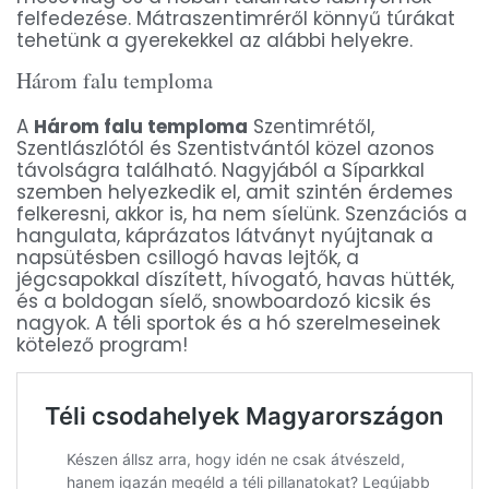
felfedezése. Mátraszentimréről könnyű túrákat
tehetünk a gyerekekkel az alábbi helyekre.
Három falu temploma
A
Három falu temploma
Szentimrétől,
Szentlászlótól és Szentistvántól közel azonos
távolságra található. Nagyjából a Síparkkal
szemben helyezkedik el, amit szintén érdemes
felkeresni, akkor is, ha nem síelünk. Szenzációs a
hangulata, káprázatos látványt nyújtanak a
napsütésben csillogó havas lejtők, a
jégcsapokkal díszített, hívogató, havas hütték,
és a boldogan síelő, snowboardozó kicsik és
nagyok. A téli sportok és a hó szerelmeseinek
kötelező program!