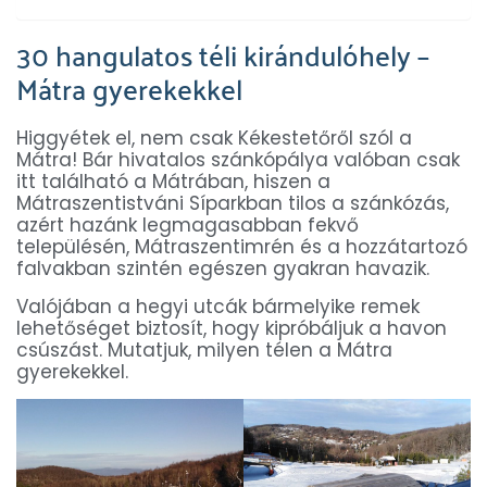
30 hangulatos téli kirándulóhely –
Mátra gyerekekkel
Higgyétek el, nem csak Kékestetőről szól a
Mátra! Bár hivatalos szánkópálya valóban csak
itt található a Mátrában, hiszen a
Mátraszentistváni Síparkban tilos a szánkózás,
azért hazánk legmagasabban fekvő
településén, Mátraszentimrén és a hozzátartozó
falvakban szintén egészen gyakran havazik.
Valójában a hegyi utcák bármelyike remek
lehetőséget biztosít, hogy kipróbáljuk a havon
csúszást. Mutatjuk, milyen télen a Mátra
gyerekekkel.