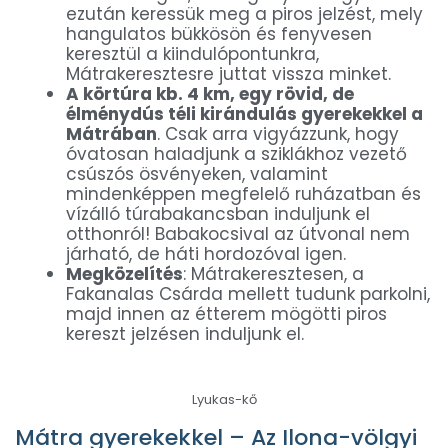
ezután keressük meg a piros jelzést, mely
hangulatos bükkösön és fenyvesen
keresztül a kiindulópontunkra,
Mátrakeresztesre juttat vissza minket.
A körtúra kb. 4 km, egy rövid, de
élménydús téli kirándulás gyerekekkel a
Mátrában
. Csak arra vigyázzunk, hogy
óvatosan haladjunk a sziklákhoz vezető
csúszós ösvényeken, valamint
mindenképpen megfelelő ruházatban és
vízálló túrabakancsban induljunk el
otthonról! Babakocsival az útvonal nem
járható, de háti hordozóval igen.
Megközelítés
: Mátrakeresztesen, a
Fakanalas Csárda mellett tudunk parkolni,
majd innen az étterem mögötti piros
kereszt jelzésen induljunk el.
Lyukas-kő
Mátra gyerekekkel – Az Ilona-völgyi