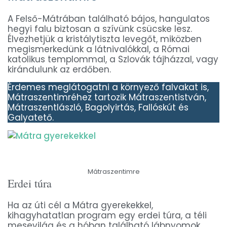
A Felső-Mátrában található bájos, hangulatos
hegyi falu biztosan a szívünk csücske lesz.
Élvezhetjük a kristálytiszta levegőt, miközben
megismerkedünk a látnivalókkal, a Római
katolikus templommal, a Szlovák tájházzal, vagy
kirándulunk az erdőben.
Érdemes meglátogatni a környező falvakat is,
Mátraszentimréhez tartozik Mátraszentistván,
Mátraszentlászló, Bagolyirtás, Fallóskút és
Galyatető.
Mátraszentimre
Erdei túra
Ha az úti cél a Mátra gyerekekkel,
kihagyhatatlan program egy erdei túra, a téli
mesevilág és a hóban található lábnyomok