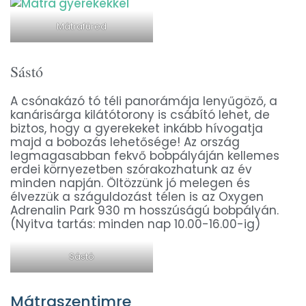
Mátrafüred
Sástó
A csónakázó tó téli panorámája lenyűgöző, a
kanárisárga kilátótorony is csábító lehet, de
biztos, hogy a gyerekeket inkább hívogatja
majd a bobozás lehetősége! Az ország
legmagasabban fekvő bobpályáján kellemes
erdei környezetben szórakozhatunk az év
minden napján. Öltözzünk jó melegen és
élvezzük a száguldozást télen is az Oxygen
Adrenalin Park 930 m hosszúságú bobpályán.
(Nyitva tartás: minden nap 10.00-16.00-ig)
Sástó
Mátraszentimre