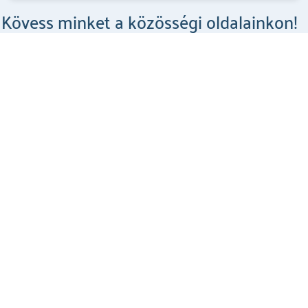
Kövess minket a közösségi oldalainkon!
Csodahelyek a Facebookon
MEGNÉZEM
Csodahelyek az Instagramon