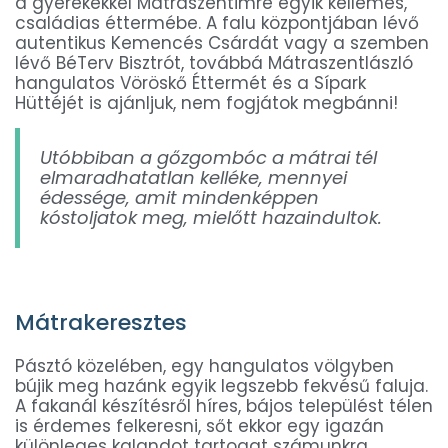
a gyerekekkel Mátraszentimre egyik kellemes,
családias éttermébe. A falu központjában lévő
autentikus Kemencés Csárdát vagy a szemben
lévő BéTerv Bisztrót, továbbá Mátraszentlászló
hangulatos Vöröskő Éttermét és a Sípark
Hüttéjét is ajánljuk, nem fogjátok megbánni!
Utóbbiban a gőzgombóc a mátrai tél
elmaradhatatlan kelléke, mennyei
édessége, amit mindenképpen
kóstoljatok meg, mielőtt hazaindultok.
Mátrakeresztes
Pásztó közelében, egy hangulatos völgyben
bújik meg hazánk egyik legszebb fekvésű faluja.
A fakanál készítésről híres, bájos települést télen
is érdemes felkeresni, sőt ekkor egy igazán
különleges kalandot tartogat számunkra.