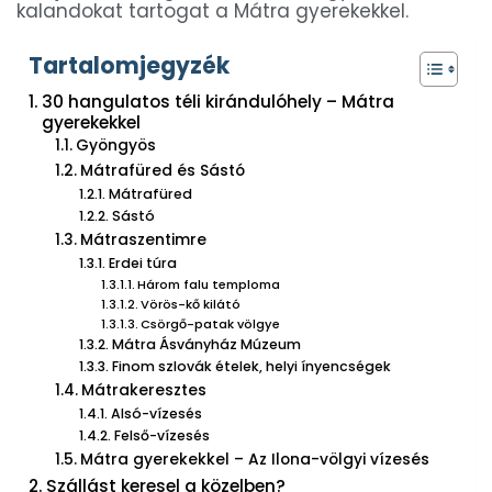
kalandokat tartogat a Mátra gyerekekkel.
Tartalomjegyzék
30 hangulatos téli kirándulóhely – Mátra
gyerekekkel
Gyöngyös
Mátrafüred és Sástó
Mátrafüred
Sástó
Mátraszentimre
Erdei túra
Három falu temploma
Vörös-kő kilátó
Csörgő-patak völgye
Mátra Ásványház Múzeum
Finom szlovák ételek, helyi ínyencségek
Mátrakeresztes
Alsó-vízesés
Felső-vízesés
Mátra gyerekekkel – Az Ilona-völgyi vízesés
Szállást keresel a közelben?