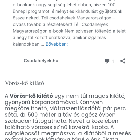
Vörös-kő kilátó
A
Vörös-kő kilátó
egy nem túl magas kilátó,
gyönyörű körpanorámával. Könnyen
megközelíthető, Mátraszentlászlótól pár perc
séta, kb. 500 méter a táv és egész évben
szabadon látogatható. Nevét a közelében
található vöröses színű kövekről kapta. A
csigalépcsőt megmászva, a kilátóból a mesés
mátrai hegyek látványa tárul elénk. Tiszta