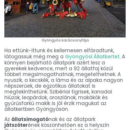
Gyöngyös karácsonyfája
Ha ettünk-ittunk és kellemesen elfáradtunk,
látogassuk még meg a
Gyöngyösi Állatkertet
. A
könnyen bejárható állatpark azért lesz a
gyerekek kedvence, mert a 92 állatfaj közül
többet megsimogathatnak, megetethetnek. A
nyuszik, a kecskék, a láma és az alpaka nagyon
népszerűek, de egzotikus állatokat is
megtekinthetünk. Szibériai tigrisek, kanadai
hiúzok, leopárdok, oroszlánok, makákók és
gyűrűsfarkú makik is jól érzik magukat az
állatkertben Gyöngyösön.
Az
állatsimogató
nak és az állatpark
játszóter
ének köszönhetően ez a helyszín