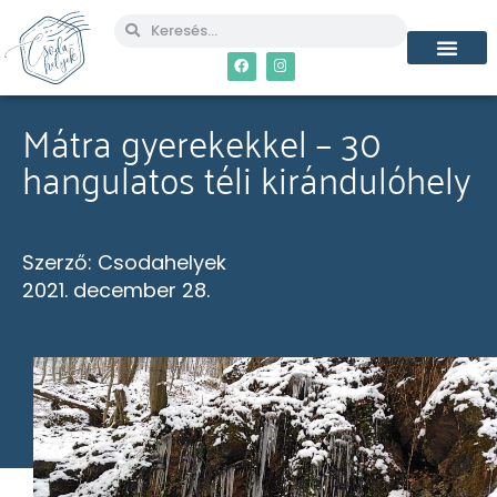
MÉG TÖBB CSO
Mátra gyerekekkel – 30
hangulatos téli kirándulóhely
Szerző:
Csodahelyek
2021. december 28.