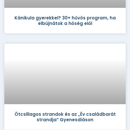
Kánikula gyerekkel? 30+ hűvös program, ha
elbújnátok a hőség elől
Ötcsillagos strandok és az „Év családbarát
strandja” Gyenesdiáson