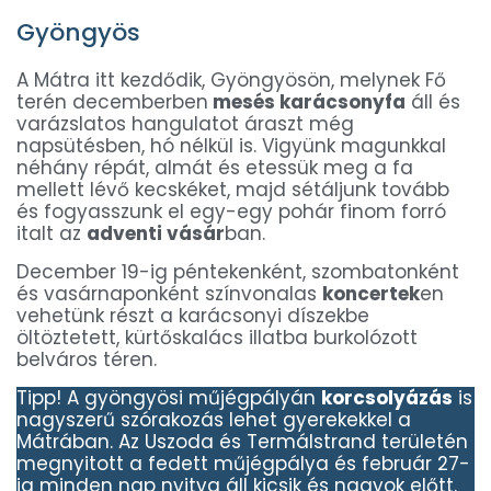
Gyöngyös
A Mátra itt kezdődik, Gyöngyösön, melynek Fő
terén decemberben
mesés karácsonyfa
áll és
varázslatos hangulatot áraszt még
napsütésben, hó nélkül is. Vigyünk magunkkal
néhány répát, almát és etessük meg a fa
mellett lévő kecskéket, majd sétáljunk tovább
és fogyasszunk el egy-egy pohár finom forró
italt az
adventi vásár
ban.
December 19-ig péntekenként, szombatonként
és vasárnaponként színvonalas
koncertek
en
vehetünk részt a karácsonyi díszekbe
öltöztetett, kürtőskalács illatba burkolózott
belváros téren.
Tipp! A gyöngyösi műjégpályán
korcsolyázás
is
nagyszerű szórakozás lehet gyerekekkel a
Mátrában. Az Uszoda és Termálstrand területén
megnyitott a fedett műjégpálya és február 27-
ig minden nap nyitva áll kicsik és nagyok előtt.