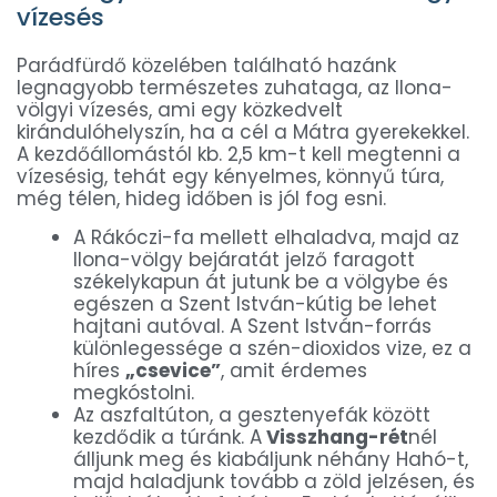
vízesés
Parádfürdő közelében található hazánk
legnagyobb természetes zuhataga, az Ilona-
völgyi vízesés, ami egy közkedvelt
kirándulóhelyszín, ha a cél a Mátra gyerekekkel.
A kezdőállomástól kb. 2,5 km-t kell megtenni a
vízesésig, tehát egy kényelmes, könnyű túra,
még télen, hideg időben is jól fog esni.
A Rákóczi-fa mellett elhaladva, majd az
Ilona-völgy bejáratát jelző faragott
székelykapun át jutunk be a völgybe és
egészen a Szent István-kútig be lehet
hajtani autóval. A Szent István-forrás
különlegessége a szén-dioxidos vize, ez a
híres
„csevice”
, amit érdemes
megkóstolni.
Az aszfaltúton, a gesztenyefák között
kezdődik a túránk. A
Visszhang-rét
nél
álljunk meg és kiabáljunk néhány Hahó-t,
majd haladjunk tovább a zöld jelzésen, és