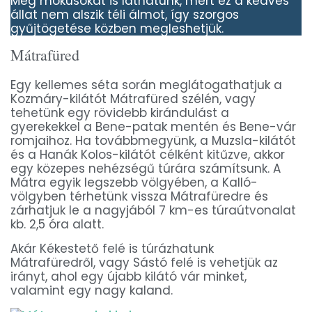
Még mókusokat is láthatunk, mert ez a kedves
állat nem alszik téli álmot, így szorgos
gyűjtögetése közben megleshetjük.
Mátrafüred
Egy kellemes séta során meglátogathatjuk a
Kozmáry-kilátót Mátrafüred szélén, vagy
tehetünk egy rövidebb kirándulást a
gyerekekkel a Bene-patak mentén és Bene-vár
romjaihoz. Ha továbbmegyünk, a Muzsla-kilátót
és a Hanák Kolos-kilátót célként kitűzve, akkor
egy közepes nehézségű túrára számítsunk. A
Mátra egyik legszebb völgyében, a Kalló-
völgyben térhetünk vissza Mátrafüredre és
zárhatjuk le a nagyjából 7 km-es túraútvonalat
kb. 2,5 óra alatt.
Akár Kékestető felé is túrázhatunk
Mátrafüredről, vagy Sástó felé is vehetjük az
irányt, ahol egy újabb kilátó vár minket,
valamint egy nagy kaland.