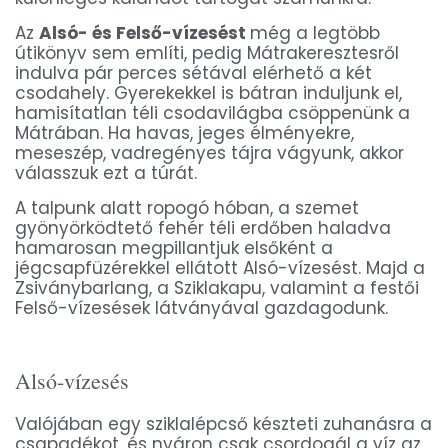
Az
Alsó- és Felső-vízesést
még a legtöbb
útikönyv sem említi, pedig Mátrakeresztesről
indulva pár perces sétával elérhető a két
csodahely. Gyerekekkel is bátran induljunk el,
hamisítatlan téli csodavilágba csöppenünk a
Mátrában. Ha havas, jeges élményekre,
meseszép, vadregényes tájra vágyunk, akkor
válasszuk ezt a túrát.
A talpunk alatt ropogó hóban, a szemet
gyönyörködtető fehér téli erdőben haladva
hamarosan megpillantjuk elsőként a
jégcsapfüzérekkel ellátott Alsó-vízesést. Majd a
Zsiványbarlang, a Sziklakapu, valamint a festői
Felső-vízesések látványával gazdagodunk.
Alsó-vízesés
Valójában egy sziklalépcső készteti zuhanásra a
csapadékot, és nyáron csak csordogál a víz az