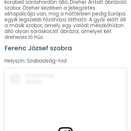
korabeli söröshordón álló, Dreher Antalt ábrázoló
szobor. Dreher kezében a jellegzetes
sétapálcája van, míg a háttérben pedig Európa
egyik legszebb főzőháza látható. A gyár előtt áll
a másik szobor, amely egy valódi mészkőhídon
álló olyan söröskocsit ábrázol, amelyet két
dreheres ló húz.
Ferenc József szobra
Helyszín: Szabadság-híd