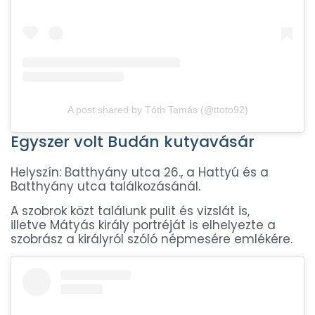
A post shared by Tóth Tamás (@ttoto92)
Egyszer volt Budán kutyavásár
Helyszín: Batthyány utca 26., a Hattyú és a
Batthyány utca találkozásánál.
A szobrok közt találunk pulit és vizslát is,
illetve Mátyás király portréját is elhelyezte a
szobrász a királyról szóló népmesére emlékére.