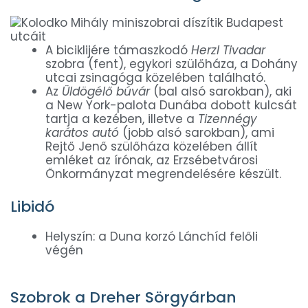
A biciklijére támaszkodó
Herzl Tivadar
szobra (fent), egykori szülőháza, a Dohány
utcai zsinagóga közelében található.
Az
Üldögélő búvár
(bal alsó sarokban), aki
a New York-palota Dunába dobott kulcsát
tartja a kezében, illetve a
Tizennégy
karátos autó
(jobb alsó sarokban), ami
Rejtő Jenő szülőháza közelében állít
emléket az írónak, az Erzsébetvárosi
Önkormányzat megrendelésére készült.
Libidó
Helyszín: a Duna korzó Lánchíd felőli
végén
Szobrok a Dreher Sörgyárban