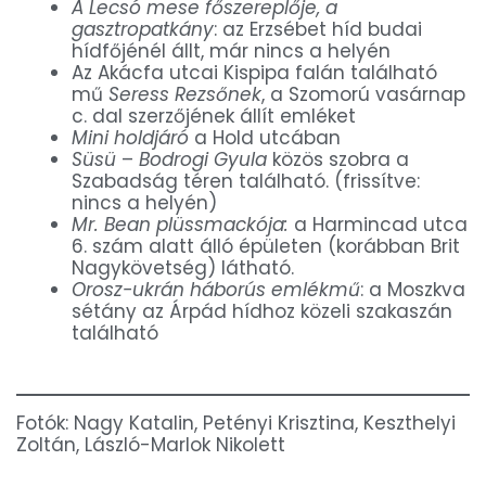
A Lecsó mese főszereplője, a
gasztropatkány
: az Erzsébet híd budai
hídfőjénél állt, már nincs a helyén
Az Akácfa utcai Kispipa falán található
mű
Seress Rezsőnek
, a Szomorú vasárnap
c. dal szerzőjének állít emléket
Mini holdjáró
a Hold utcában
Süsü
–
Bodrogi Gyula
közös szobra a
Szabadság téren található. (frissítve:
nincs a helyén)
Mr. Bean plüssmackója:
a Harmincad utca
6. szám alatt álló épületen (korábban Brit
Nagykövetség) látható.
Orosz-ukrán háborús emlékmű
: a Moszkva
sétány az Árpád hídhoz közeli szakaszán
található
Fotók: Nagy Katalin, Petényi Krisztina, Keszthelyi
Zoltán, László-Marlok Nikolett