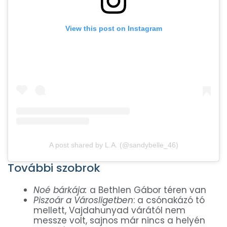
View this post on Instagram
A post shared by L.A. (@sandybelle_46)
További szobrok
Noé bárkája:
a Bethlen Gábor téren van
Piszoár a Városligetben
: a csónakázó tó
mellett, Vajdahunyad várától nem
messze volt, sajnos már nincs a helyén