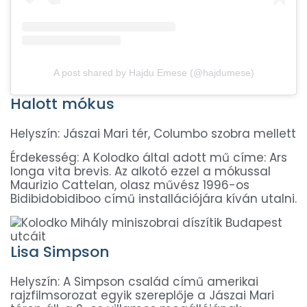
A post shared by Hajdu Emese (@hajdumese)
Halott mókus
Helyszín: Jászai Mari tér, Columbo szobra mellett
Érdekesség: A Kolodko által adott mű címe: Ars
longa vita brevis. Az alkotó ezzel a mókussal
Maurizio Cattelan, olasz művész 1996-os
Bidibidobidiboo című installációjára kíván utalni.
Lisa Simpson
Helyszín: A Simpson család című amerikai
rajzfilmsorozat egyik szereplője a Jászai Mari