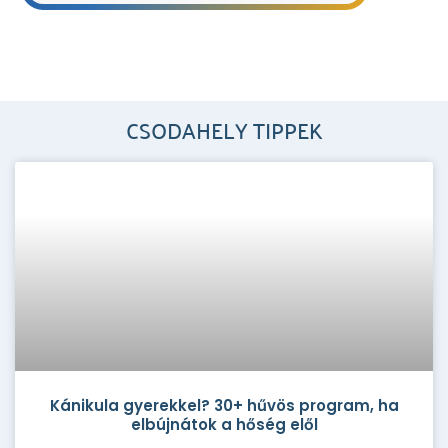
CSODAHELY TIPPEK
Kánikula gyerekkel? 30+ hűvös program, ha
elbújnátok a hőség elől