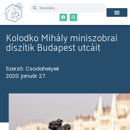
MÉG TÖBB CSO
Kolodko Mihály miniszobrai
díszítik Budapest utcáit
Szerző:
Csodahelyek
2020. január 27.