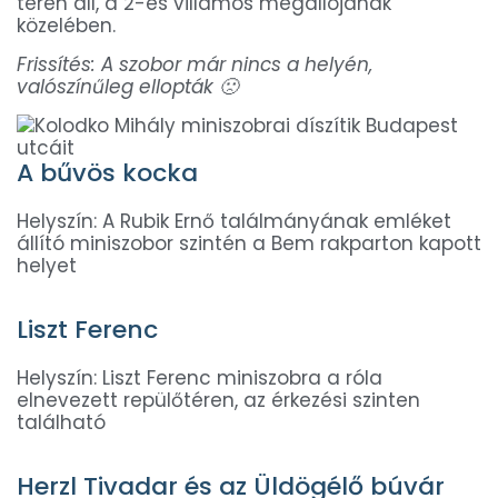
téren áll, a 2-es villamos megállójának
közelében.
Frissítés: A szobor már nincs a helyén,
valószínűleg ellopták 🙁
A bűvös kocka
Helyszín:
A Rubik Ernő találmányának emléket
állító miniszobor szintén a Bem rakparton kapott
helyet
Liszt Ferenc
Helyszín: Liszt Ferenc miniszobra a róla
elnevezett repülőtéren, az érkezési szinten
található
Herzl Tivadar és az Üldögélő búvár