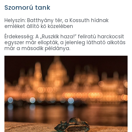
Szomorú tank
Helyszín: Batthyány tér, a Kossuth hídnak
emléket állító kő közelében
Érdekesség: A „Ruszkik haza!” feliratú harckocsit
egyszer már ellopták, a jelenleg látható alkotás
már a második példánya.