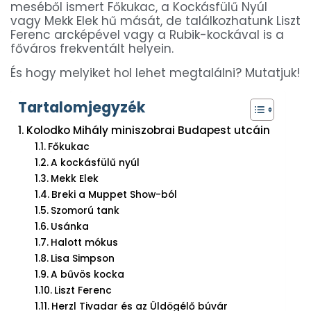
meséből ismert Főkukac, a Kockásfülű Nyúl
vagy Mekk Elek hű mását, de találkozhatunk Liszt
Ferenc arcképével vagy a Rubik-kockával is a
főváros frekventált helyein.
És hogy melyiket hol lehet megtalálni? Mutatjuk!
Tartalomjegyzék
Kolodko Mihály miniszobrai Budapest utcáin
Főkukac
A kockásfülű nyúl
Mekk Elek
Breki a Muppet Show-ból
Szomorú tank
Usánka
Halott mókus
Lisa Simpson
A bűvös kocka
Liszt Ferenc
Herzl Tivadar és az Üldögélő búvár