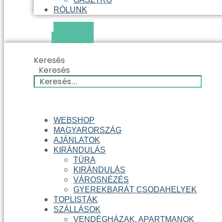
RÓLUNK
Facebook
Instagram
Keresés
Keresés
WEBSHOP
MAGYARORSZÁG
AJÁNLATOK
KIRÁNDULÁS
TÚRA
KIRÁNDULÁS
VÁROSNÉZÉS
GYEREKBARÁT CSODAHELYEK
TOPLISTÁK
SZÁLLÁSOK
VENDÉGHÁZAK, APARTMANOK