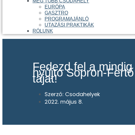
MÉG TÖBB CSODAHELY
EURÓPA
GASZTRO
PROGRAMAJÁNLÓ
UTAZÁSI PRAKTIKÁK
RÓLUNK
Fedezd fel a mindig 
nyújtó Sopron-Fertő
tájat!
Szerző:
Csodahelyek
2022. május 8.