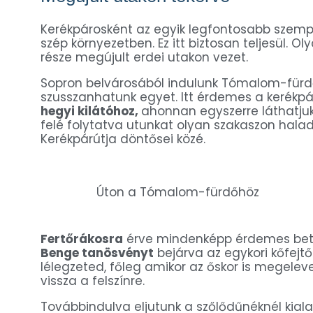
Kerékpárosként az egyik legfontosabb szempo
szép környezetben. Ez itt biztosan teljesül. 
része megújult erdei utakon vezet.
Sopron belvárosából indulunk Tómalom-fürdő
szusszanhatunk egyet. Itt érdemes a kerékpárt 
hegyi kilátóhoz,
ahonnan egyszerre láthatjuk 
felé folytatva utunkat olyan szakaszon hala
Kerékpárútja döntősei közé.
Úton a Tómalom-fürdőhöz
Fertőrákosra
érve mindenképp érdemes betér
Benge tanösvényt
bejárva az egykori kőfejtő
lélegzeted, főleg amikor az őskor is megelev
vissza a felszínre.
Továbbindulva eljutunk a szőlődűnéknél kiala