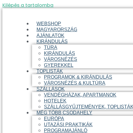
Kilépés a tartalomba
WEBSHOP
MAGYARORSZÁG
AJÁNLATOK
KIRÁNDULÁS
TÚRA
KIRÁNDULÁS
VÁROSNÉZÉS
GYEREKKEL
TOPLISTÁK
PROGRAMOK & KIRÁNDULÁS
VÁROSNÉZÉS & KULTÚRA
SZÁLLÁSOK
VENDÉGHÁZAK, APARTMANOK
HOTELEK
SZÁLLÁSGYŰJTEMÉNYEK, TOPLISTÁ
MÉG TÖBB CSODAHELY
EURÓPA
UTAZÁSI PRAKTIKÁK
PROGRAMAJÁNLÓ