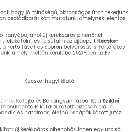
nt, hogy jó minőségű, biztonságos úton tekerjünk
Olyan családbarát kört mutatunk, amelynek jelentős
 irányába, ahol új kerékpáros pihenőnél
lelakatolni, és felsétálni az újjáépült
Kecske-
a Fertő tavat és Sopron belvárosát is. Fertőrákos
dunk, amely méltán került be 2021-ben az Év
Kecske-hegyi kilátó
ni a Kőfejtő és Barlangszínházba. Itt a
Sziklai
 monumentális kőfalai között biztosan eláll a
enedik, és hatalmas, élethű őscápák között jutsz
kított új kerékpáros pihenőhöz. Innen egy utolsó