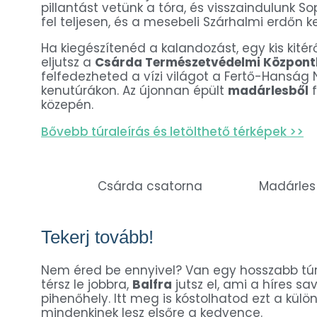
pillantást vetünk a tóra, és visszaindulunk 
fel teljesen, és a mesebeli Szárhalmi erdőn k
Ha kiegészítenéd a kalandozást, egy kis kité
eljutsz a
Csárda Természetvédelmi Közpon
felfedezheted a vízi világot a Fertő-Hanság 
kenutúrákon. Az újonnan épült
madárlesből
f
közepén.
Bővebb túraleírás és letölthető térképek >>
Csárda csatorna
Madárles
Tekerj tovább!
Nem éred be ennyivel? Van egy hosszabb tú
térsz le jobbra,
Balfra
jutsz el, ami a híres sa
pihenőhely. Itt meg is kóstolhatod ezt a külö
mindenkinek lesz elsőre a kedvence.