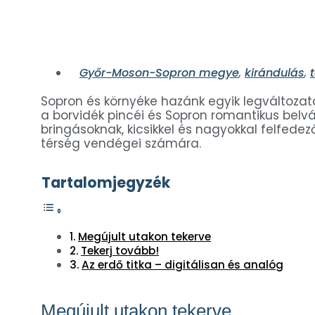
Győr-Moson-Sopron megye
,
kirándulás
,
Sopron és környéke hazánk egyik legváltozato
a borvidék pincéi és Sopron romantikus belvá
bringásoknak, kicsikkel és nagyokkal felfede
térség vendégei számára.
Tartalomjegyzék
Megújult utakon tekerve
Tekerj tovább!
Az erdő titka – digitálisan és analóg
Megújult utakon tekerve