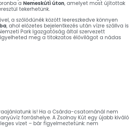
Sopronba a
Nemeskúti úton
, amelyet most újítottak
eresztül tekerhetünk.
rővel, a szőlődűnék között leereszkedve könnyen
tba
, ahol előzetes bejelentkezés után vízre szállva is
Nemzeti Park Igazgatóság által szervezett
igyelheted meg a titokzatos élővilágot a nádas
raajánlatunk is! Ha a Csárda-csatornánál nem
vanyúvíz forráshelye. A Zsolnay Kút egy újabb kiváló
nleges vizet – bár figyelmeztetünk: nem