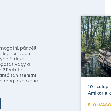
simogatni, páncélt
ág leghosszabb
lyan érdekes
ogatás vagy a
a? Ezeket a
antáltan szeretni
álod meg a kedvenc
10+ cölöp
Amikor a 
ELOLVASO