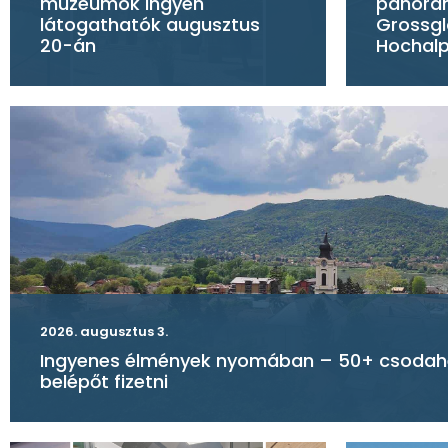
múzeumok ingyen
panorám
látogathatók augusztus
Grossgl
20-án
Hochalp
2026. augusztus 3.
Ingyenes élmények nyomában – 50+ csodahel
belépőt fizetni