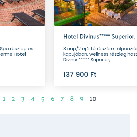
Hotel Divinus***** Superior
n Spa részleg és
3 nap/2 éj 2 fő részére félpanzi
Therme Hotel
kapujában, wellness részleg hasz
Divinus***** Superior,
137 900 Ft
1
2
3
4
5
6
7
8
9
10