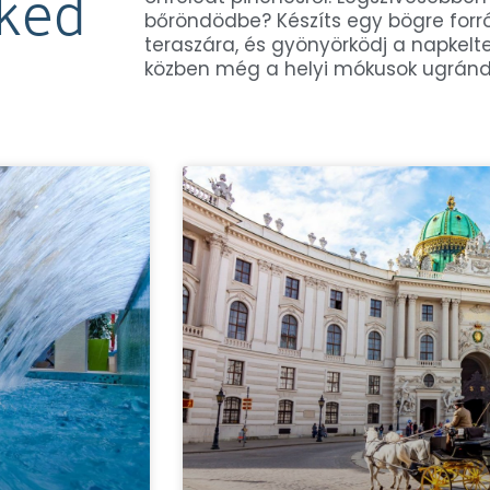
eked
bőröndödbe? Készíts egy bögre forró
teraszára, és gyönyörködj a napkel
közben még a helyi mókusok ugránd