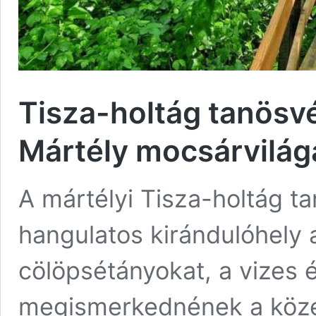
Tisza-holtág tanösvé
Mártély mocsárvilág
A mártélyi Tisza-holtág ta
hangulatos kirándulóhely 
cölöpsétányokat, a vizes 
megismerkednének a középk