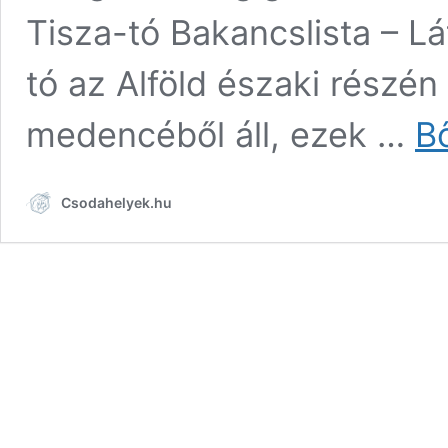
Tisza-tó Bakancslista – L
tó az Alföld északi részén
medencéből áll, ezek …
B
Csodahelyek.hu