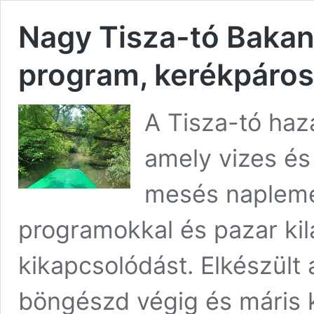
Nagy Tisza-tó Bakanc
program, kerékpáros
A Tisza-tó haz
amely vizes és
mesés naplemen
programokkal és pazar kilá
kikapcsolódást. Elkészült 
böngészd végig és máris 