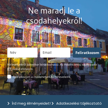
Ne maradj le a
csodahelyekről!
Iratkozz fel hírlevelünkre!
Feliratkozom
Hírlevelünkről bármikor leiratkozhatsz. Az Adatkezelési tájákozatót
ITT
tudod elolvasni.
Feliratkozom a csodahelyek.hu hírleveleire.
Írd meg élményeidet!
Adatkezelési tájékoztató