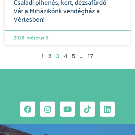
Családi pihenés, kert, dézsafürdő –
Vár a Miházikónk vendégház a
Vértesben!
2026. március 5.
1
2
3
4
5
…
17