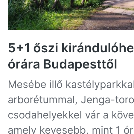
5+1 őszi kirándulóhe
órára Budapesttől
Mesébe illő kastélyparkkal
arborétummal, Jenga-toron
csodahelyekkel vár a köve
amely kevesebb, mint 1 ór