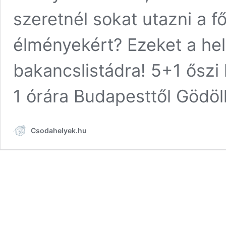
szeretnél sokat utazni a f
élményekért? Ezeket a hely
bakancslistádra! 5+1 őszi
1 órára Budapesttől Gödöll
Csodahelyek.hu