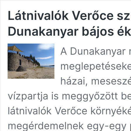
Látnivalók Verőce sz
Dunakanyar bájos ék
A Dunakanyar 
meglepetéseket
házai, mesesz
vízpartja is meggyőzött 
látnivalók Verőce környé
megérdemelnek egy-egy p