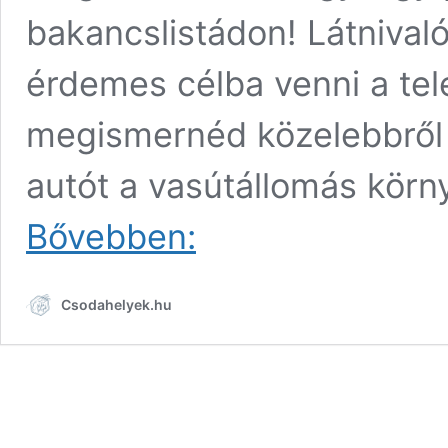
bakancslistádon! Látnival
érdemes célba venni a tel
megismernéd közelebbről 
autót a vasútállomás kör
Látnivalók
Bővebben:
Verőce
szívében:
Vár
Csodahelyek.hu
a
Dunakanyar
bájos
ékköve!