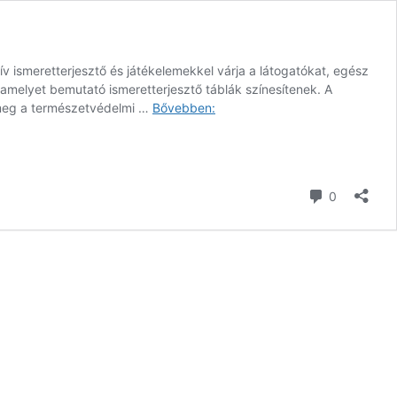
ív ismeretterjesztő és játékelemekkel várja a látogatókat, egész
amelyet bemutató ismeretterjesztő táblák színesítenek. A
Kis-
k meg a természetvédelmi …
Bővebben:
Tisza
Ökocentrum
és
tanösvény,
hozzászól
0
Tiszalök