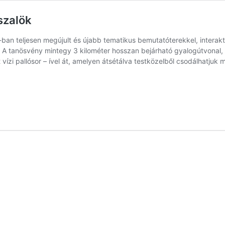
szalök
-ban teljesen megújult és újabb tematikus bemutatóterekkel, interakt
k A tanösvény mintegy 3 kilométer hosszan bejárható gyalogútvonal, 
 vízi pallósor – ível át, amelyen átsétálva testközelből csodálhatju