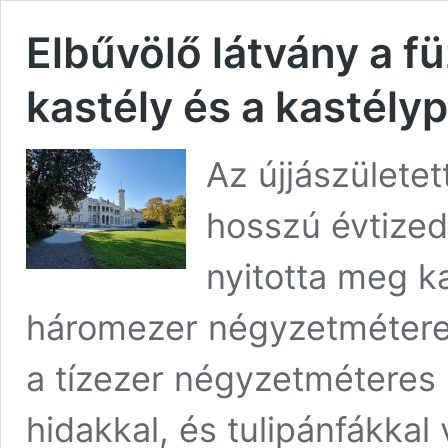
Elbűvölő látvány a f
kastély és a kastély
Az újjászületet
hosszú évtized
nyitotta meg ka
háromezer négyzetméteres k
a tízezer négyzetméteres 
hidakkal, és tulipánfákkal