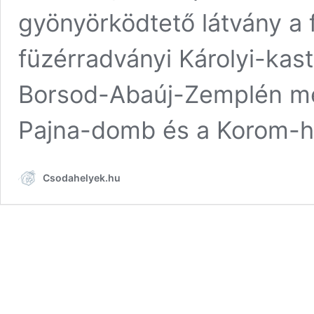
gyönyörködtető látvány a 
füzérradványi Károlyi-kas
Borsod-Abaúj-Zemplén meg
Pajna-domb és a Korom-
Csodahelyek.hu