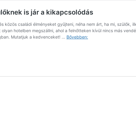
ülőknek is jár a kikapcsolódás
 és közös családi élményeket gyűjteni, néha nem árt, ha mi, szülők, 
t olyan hotelben megszállni, ahol a felnőtteken kívül nincs más ve
Felnőttbarát
ágban. Mutatjuk a kedvenceket! …
Bővebben:
szállások
–
mert
néha
a
szülőknek
is
jár
a
kikapcsolódás