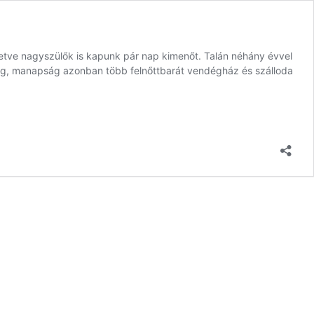
illetve nagyszülők is kapunk pár nap kimenőt. Talán néhány évvel
ndég, manapság azonban több felnőttbarát vendégház és szálloda