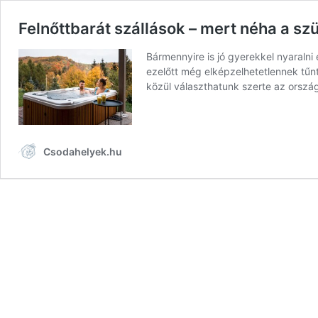
Felnőttbarát szállások – mert néha a sz
Bármennyire is jó gyerekkel nyaralni
ezelőtt még elképzelhetetlennek tűn
közül választhatunk szerte az orsz
Csodahelyek.hu