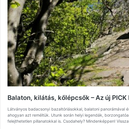
Balaton, kilátás, kőlépcsők – Az új PIC
Látványos badacsonyi bazaltóriásokkal, balatoni panorámával é
ahogyan azt reméltük. Utunk során helyi legendák, borzongatóa
felejthetetlen pillanatokkal is. Csodahely? Mindenképpen! Vis