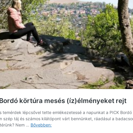
K Bordó körtúra mesés (íz)élményeket rejt
s temérdek lépcsővel tette emlékezetessé a napunkat a PICK Bordó k
n szép táj és számos kilátópont várt bennünket, ráadásul a badacs
Balaton,
szatérünk? Nem …
Bővebben:
kilátás,