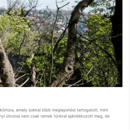
örtúra, amely sokkal több meglepetést tartogatott, mint
onyi útvonal nem csak remek túrával ajándékozott meg, de