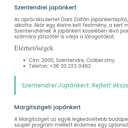
Szentendrei japánkert
Az aprócska kertet Dani Zoltán japánkertépít
alkotta. Akár egy életre kelt festmény, a ker
Szentendrének. A japánkert közelében lévő pa
számára játszótér is várja a látogatókat.
Elérhetőségek
Cím: 2000, Szentendre, Czóbel stny.
Telefon: +36 20 223 0462
Szentendrei Japánkert: Rejtett éks
Margitszigeti japánkert
A Margitsziget az egyik legkedveltebb budapes
szuper program mellett érdemes egy újdonsá