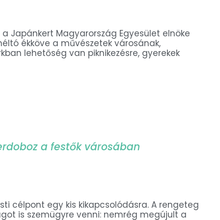
ő, a Japánkert Magyarország Egyesület elnöke
t méltó ékköve a művészetek városának,
rkban lehetőség van piknikezésre, gyerekek
zerdoboz a festők városában
ti célpont egy kis kikapcsolódásra. A rengeteg
got is szemügyre venni: nemrég megújult a