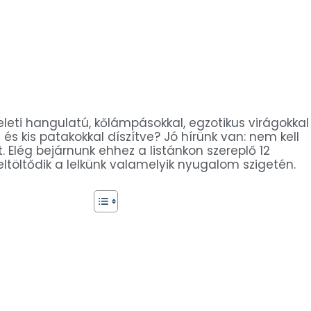
leti hangulatú, kőlámpásokkal, egzotikus virágokkal
 és kis patakokkal díszítve? Jó hírünk van: nem kell
 Elég bejárnunk ehhez a listánkon szereplő 12
ltöltődik a lelkünk valamelyik nyugalom szigetén.