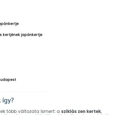
apánkertje
 kertjének japánkertje
 Budapest
 így?
nek több változata ismert: a
sziklás zen kertek
,