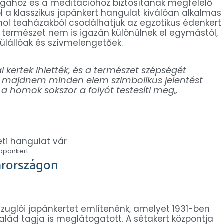
ához és a meditációhoz biztosítanak megfelelő
ol a klasszikus japánkert hangulat kiválóan alkalmas
ahol teaházakból csodálhatjuk az egzotikus édenkert
 a természet nem is igazán különülnek el egymástól,
lállóak és szívmelengetőek.
 kertek ihlették, és a természet szépségét
n majdnem minden elem szimbolikus jelentést
 a homok sokszor a folyót testesíti meg
„
apánkert
arországon
zuglói japánkertet említenénk, amelyet 1931-ben
ád tagja is meglátogatott. A sétakert központja