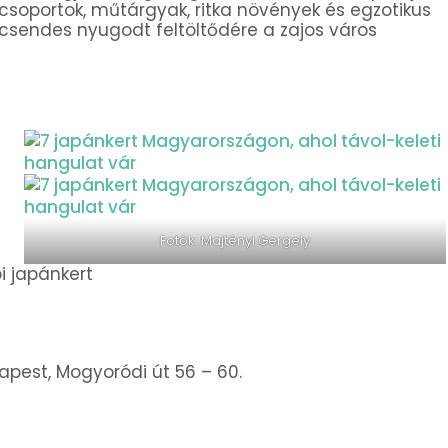
acsoportok, műtárgyak, ritka növények és egzotikus
csendes nyugodt feltöltődére a zajos város
Fotók: Majtényi Gergely
i japánkert
apest, Mogyoródi út 56 – 60.