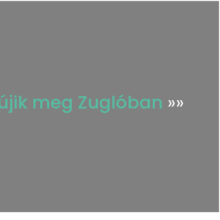
bújik meg Zuglóban
»»