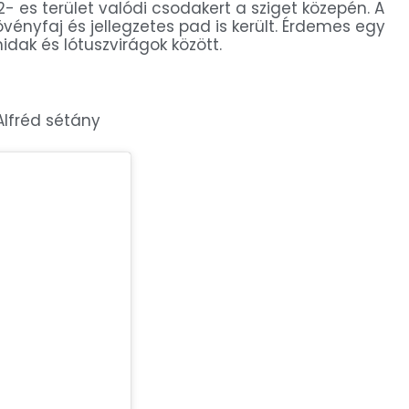
- es terület valódi csodakert a sziget közepén. A
övényfaj és jellegzetes pad is került. Érdemes egy
 hidak és lótuszvirágok között.
Alfréd sétány