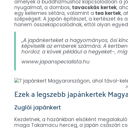
amelyek a buddhizmushoz kapcsolódóan a jóg
nyugalmat, a dombos,
tavacskás kertek
, ah
egy kellemes sétára, valamint a
tea kertek
, 
szépségeit. A japán építészet, a kertészet és
hanem összekapcsolódnak, ettől olyan egyedü
„A japánkerteket a hagyományos, ősi kínai
képviselik az emberek számára. A kertbe
hordoz: a kövek például a hegyeket-, míg
wwww.japanspecialista.hu
J
Ezek a legszebb japánkertek Magy
Zuglói japánkert
Kezdetnek, a hazánkban elsőként megalakuló 
maga Takamacu herceg, a japán császári csal