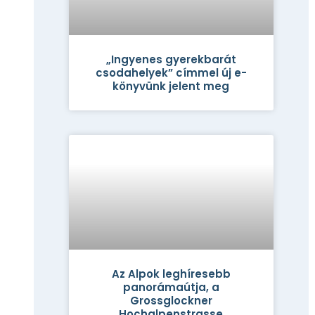
„Ingyenes gyerekbarát
csodahelyek” címmel új e-
könyvünk jelent meg
Az Alpok leghíresebb
panorámaútja, a
Grossglockner
Hochalpenstrasse