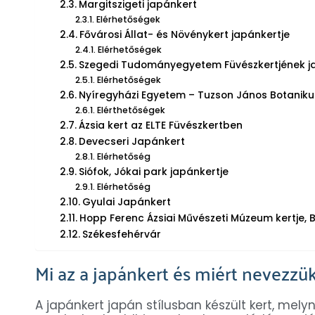
Margitszigeti japánkert
Elérhetőségek
Fővárosi Állat- és Növénykert japánkertje
Elérhetőségek
Szegedi Tudományegyetem Füvészkertjének j
Elérhetőségek
Nyíregyházi Egyetem – Tuzson János Botanikus
Elérthetőségek
Ázsia kert az ELTE Füvészkertben
Devecseri Japánkert
Elérhetőség
Siófok, Jókai park japánkertje
Elérhetőség
Gyulai Japánkert
Hopp Ferenc Ázsiai Művészeti Múzeum kertje,
Székesfehérvár
Mi az a japánkert és miért nevezzük
A japánkert japán stílusban készült kert, mely