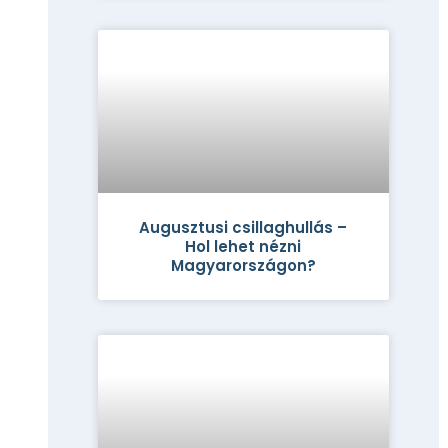
Augusztusi csillaghullás –
Hol lehet nézni
Magyarországon?